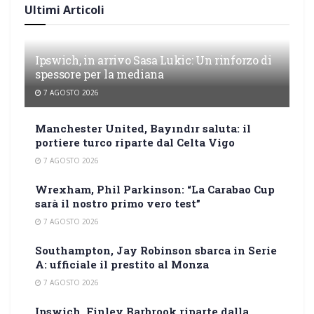
Ultimi Articoli
Ipswich, in arrivo Sasa Lukic: Un rinforzo di
spessore per la mediana
7 AGOSTO 2026
Manchester United, Bayındır saluta: il
portiere turco riparte dal Celta Vigo
7 AGOSTO 2026
Wrexham, Phil Parkinson: “La Carabao Cup
sarà il nostro primo vero test”
7 AGOSTO 2026
Southampton, Jay Robinson sbarca in Serie
A: ufficiale il prestito al Monza
7 AGOSTO 2026
Ipswich, Finley Barbrook riparte dalla