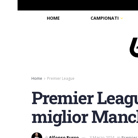
HOME
CAMPIONATI
Home
Premier League
Premier League
miglior Manch
di
Alfonso Russo
3 Marzo 2024
in
Premier