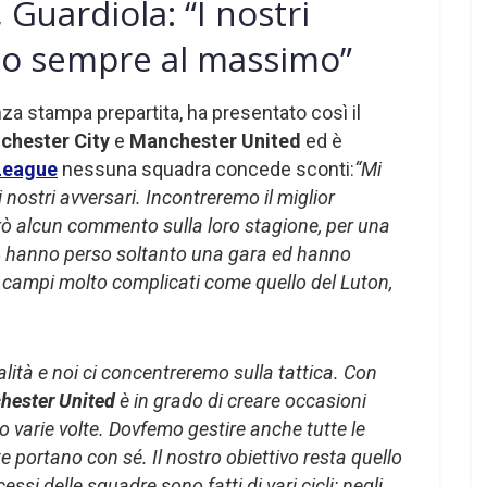
Guardiola: “I nostri
no sempre al massimo”
nza stampa prepartita, ha presentato così il
chester City
e
Manchester United
ed è
League
nessuna squadra concede sconti:
“Mi
nostri avversari. Incontreremo il miglior
ò alcun commento sulla loro stagione, per una
24 hanno perso soltanto una gara ed hanno
 campi molto complicati come quello del Luton,
lità e noi ci concentreremo sulla tattica.
Con
hester United
è in grado di creare occasioni
o varie volte. Dovfemo gestire anche tutte le
portano con sé. Il nostro obiettivo resta quello
cessi delle squadre sono fatti di vari cicli: negli