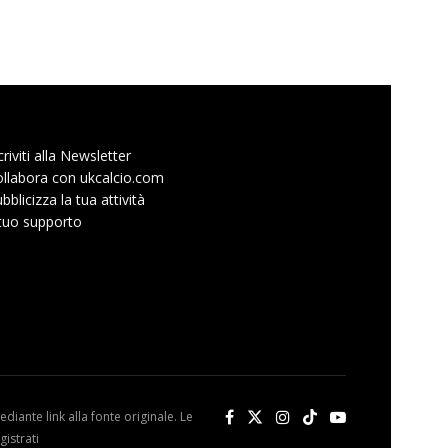
criviti alla Newsletter
llabora con ukcalcio.com
bblicizza la tua attività
 tuo supporto
diante link alla fonte originale. Le
istrati