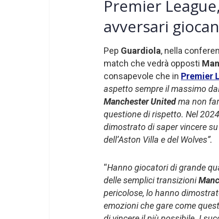
Premier League, 
avversari gioca
Pep
Guardiola
, nella confere
match che vedrà opposti
Man
consapevole che in
Premier 
aspetto sempre il massimo dai 
Manchester United
ma non far
questione di rispetto. Nel 20
dimostrato di saper vincere su
dell’Aston Villa e del Wolves”.
“
Hanno giocatori di grande qua
delle semplici transizioni
Manc
pericolose, lo hanno dimostrat
emozioni che gare come queste 
di vincere il più possibile. I suc