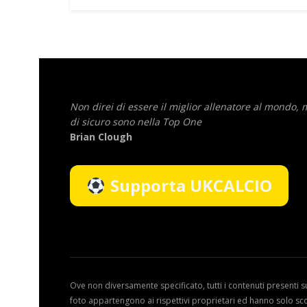
Non direi di essere il miglior allenatore al mondo,
di sicuro sono nella Top One
Brian Clough
Supporta UKCALCIO
Ove non diversamente specificato, tutti i contenuti presenti s
foto appartengono ai rispettivi proprietari ed hanno solo sc