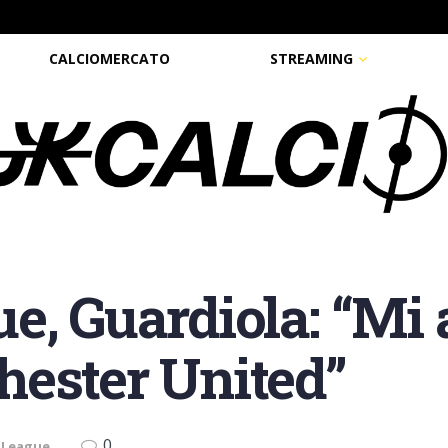
CALCIOMERCATO
STREAMING
, Guardiola: “Mi a
ester United”
0
 League