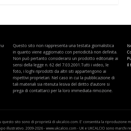
ma
Questo sito non rappresenta una testata giornalistica
Is
in quanto viene aggiornato con periodicità non definita.
Co
Non può pertanto considerarsi un prodotto editoriale ai
Pu
sensi della legge n. 62 del 7.03.2001.Tutti i video, le
Il
foto, i loghi riprodotti da altri siti appartengono ai
rispettivi proprietari. Nel caso in cui la pubblicazione di
tali materiali sia ritenuta lesiva del diritto d’autore si
prega di contattarci per la loro immediata rimozione.
u questo sito sono di proprietà di ukcalcio.com. E' consentita la riproduzione me
opo illustrativo. 2009-2026 - www.ukcalcio.com - UK e UKCALCIO sono marchi reg