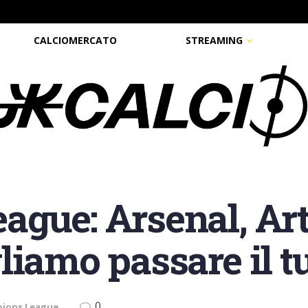
CALCIOMERCATO
STREAMING
gue: Arsenal, Art
liamo passare il t
0
ions League