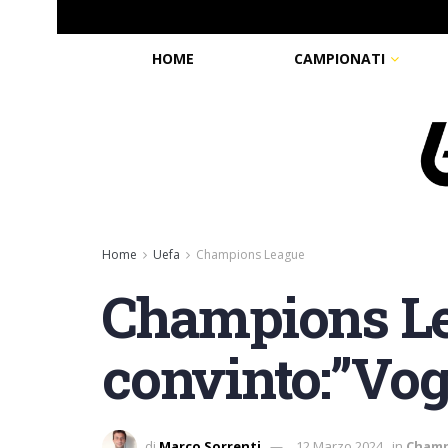
HOME
CAMPIONATI
Home
Uefa
Champions League
Champions Lea
convinto:”Vog
di
Marco Sorrenti
12 Marzo 2024
in
Champ