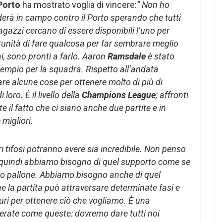
Porto
ha mostrato voglia di vincere:
” Non ho
derà in campo contro il Porto sperando che tutti
ragazzi cercano di essere disponibili l’uno per
tunità di fare qualcosa per far sembrare meglio
i, sono pronti a farlo.
Aaron
Ramsdale
è stato
empio per la squadra. Rispetto all’andata
e alcune cose per ottenere molto di più di
oro. È il livello della
Champions League
; affronti
e il fatto che ci siano anche due partite e in
migliori.
i tifosi potranno avere sia incredibile. Non penso
 quindi abbiamo bisogno di quel supporto come se
lo pallone. Abbiamo bisogno anche di quel
e la partita può attraversare determinate fasi e
i per ottenere ciò che vogliamo. È una
serate come queste: dovremo dare tutti noi