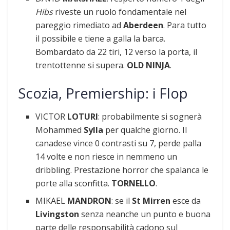
Hibs
riveste un ruolo fondamentale nel
pareggio rimediato ad
Aberdeen
. Para tutto
il possibile e tiene a galla la barca.
Bombardato da 22 tiri, 12 verso la porta, il
trentottenne si supera.
OLD NINJA
.
Scozia, Premiership: i Flop
VICTOR
LOTURI
: probabilmente si sognerà
Mohammed
Sylla
per qualche giorno. Il
canadese vince 0 contrasti su 7, perde palla
14 volte e non riesce in nemmeno un
dribbling. Prestazione horror che spalanca le
porte alla sconfitta.
TORNELLO
.
MIKAEL
MANDRON
: se il
St Mirren
esce da
Livingston
senza neanche un punto e buona
parte delle responsabilità cadono sul