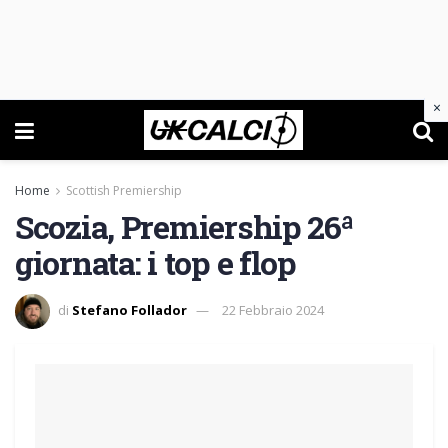
×
Home
Scottish Premiership
Scozia, Premiership 26ª
giornata: i top e flop
di
Stefano Follador
22 Febbraio 2024