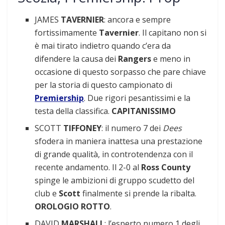
JAMES
TAVERNIER
: ancora e sempre
fortissimamente
Tavernier
. Il capitano non si
è mai tirato indietro quando c’era da
difendere la causa dei
Rangers
e meno in
occasione di questo sorpasso che pare chiave
per la storia di questo campionato di
Premiership
. Due rigori pesantissimi e la
testa della classifica.
CAPITANISSIMO
SCOTT
TIFFONEY
: il numero 7 dei
Dees
sfodera in maniera inattesa una prestazione
di grande qualità, in controtendenza con il
recente andamento. Il 2-0 al
Ross County
spinge le ambizioni di gruppo scudetto del
club e
Scott
finalmente si prende la ribalta.
OROLOGIO ROTTO
.
DAVID
MARSHALL
: l’esperto numero 1 degli