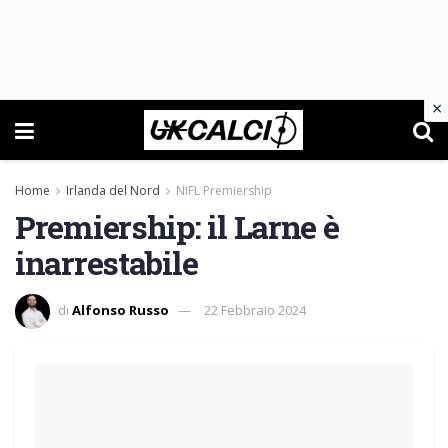
×
Home
Irlanda del Nord
NIFL Premiership
Premiership: il Larne è
inarrestabile
di
Alfonso Russo
22 Febbraio 2024