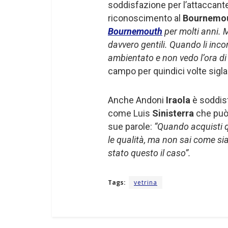
soddisfazione per l’attaccante
riconoscimento al
Bournemo
Bournemouth
per molti anni. M
davvero gentili. Quando li inco
ambientato e non vedo l’ora di 
campo per quindici volte sigla
Anche Andoni
Iraola
è soddisf
come Luis
Sinisterra
che può 
sue parole:
“Quando acquisti q
le qualità, ma non sai come si
stato questo il caso”.
Tags:
vetrina