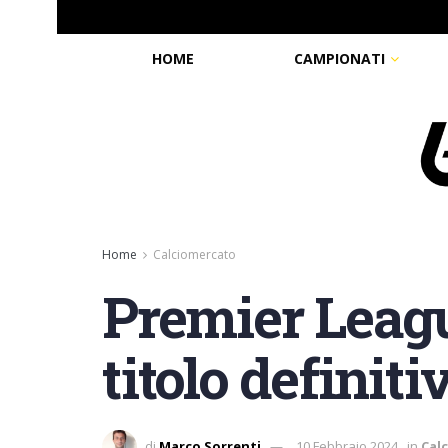
HOME
CAMPIONATI
Home
Calciomercato
Premier Leagu
titolo definit
di
Marco Sorrenti
10 Febbraio 2024
in
Cal