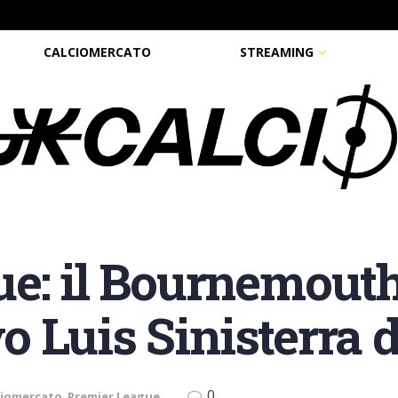
CALCIOMERCATO
STREAMING
e: il Bournemouth
ivo Luis Sinisterra 
0
ciomercato
,
Premier League