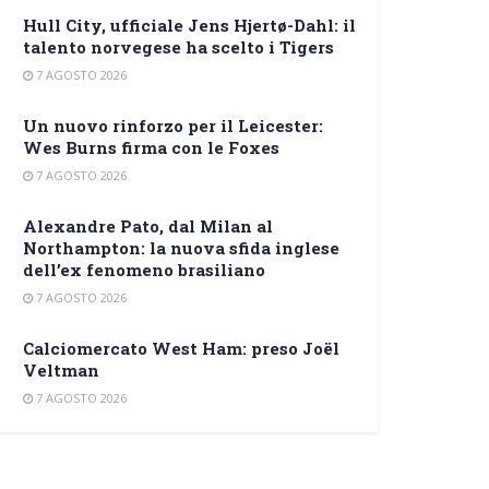
Hull City, ufficiale Jens Hjertø-Dahl: il
talento norvegese ha scelto i Tigers
7 AGOSTO 2026
Un nuovo rinforzo per il Leicester:
Wes Burns firma con le Foxes
7 AGOSTO 2026
Alexandre Pato, dal Milan al
Northampton: la nuova sfida inglese
dell’ex fenomeno brasiliano
7 AGOSTO 2026
Calciomercato West Ham: preso Joël
Veltman
7 AGOSTO 2026