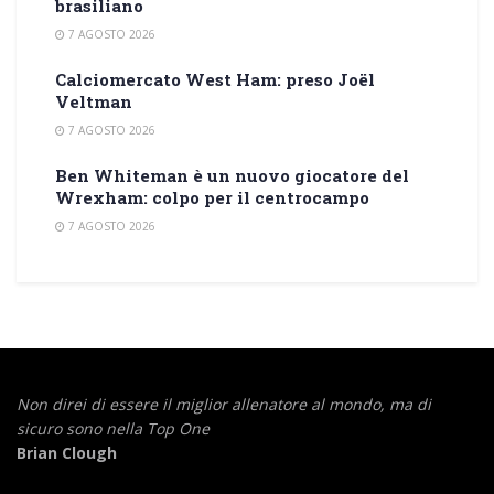
brasiliano
7 AGOSTO 2026
Calciomercato West Ham: preso Joël
Veltman
7 AGOSTO 2026
Ben Whiteman è un nuovo giocatore del
Wrexham: colpo per il centrocampo
7 AGOSTO 2026
Non direi di essere il miglior allenatore al mondo,
ma di
sicuro sono nella Top One
Brian Clough