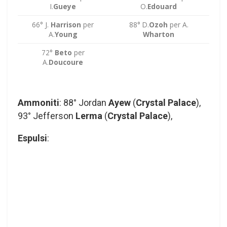
I.
Gueye
O.
Edouard
66° J.
Harrison
per
88° D.
Ozoh
per A.
A.
Young
Wharton
72°
Beto
per
A.
Doucoure
Ammoniti
: 88° Jordan
Ayew
(
Crystal Palace
),
93° Jefferson
Lerma
(
Crystal Palace
),
Espulsi
: