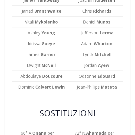
James
Tarkowsky
Joachim
Andersen
Jarrad
Branthwaite
Chris
Richards
Vitali
Mykolenko
Daniel
Munoz
Ashley
Young
Jefferson
Lerma
Idrissa
Gueye
Adam
Wharton
James
Garner
Tyrick
Mitchell
Dwight
McNeil
Jordan
Ayew
Abdoulaye
Doucoure
Odsonne
Edouard
Dominic
Calvert Lewin
Jean-Phillips
Mateta
SOSTITUZIONI
66° A.
Onana
per
72° N.
Ahamada
per