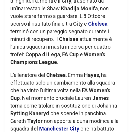
d’Inghilterra, mentre il
City
, trascinato da
un’inarrestabile Shaw
Khadija Monifa
, non
vuole stare fermo a guardare. L’8 Ottobre
scorso il risultato finale tra
City
e
Chelsea
terminó con un pareggio segnato durante i
minuti di recupero. Il
Chelsea
attualmente è
l’unica squadra rimasta in corsa per quattro
trofei:
Coppa di Lega
,
FA Cup
e
Women’s
Champions League
.
L’allenatore del
Chelsea
, Emma
Hayes
, ha
effettuato solo un cambiamento alla squadra
che ha vinto l’ultima volta nella
FA Women’s
Cup
. Nel momento cruciale Lauren
James
torna come titolare in sostituzione di Johanna
Rytting Kaneryd
che scende in panchina.
Gareth
Taylor
non apporta alcuna modifica alla
squadra
del
Manchester City
che ha battuto