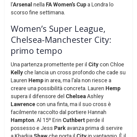
l’
Arsenal
nella
FA
Women’s Cup
a Londra lo
scorso fine settimana.
Women’s Super League,
Chelsea-Manchester City:
primo tempo
Una partenza promettente per il
City
con Chloe
Kelly
che lancia un cross profondo che cade su
Lauren
Hemp
in area, ma l’ala non riesce a
creare una possibilità concreta. Lauren
Hemp
supera il difensore del
Chelsea
Ashley
Lawrence
con una finta, ma il suo cross è
facilmente raccolto dal portiere Hannah
Hampton
. Al 15º Erin
Cuthbert
perde il
possesso e Jess
Park
avanza prima di servire
a Khadija
Shaw
che porta il
City
in vantaggio. È il