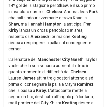
14º gol della stagione per
Shaw
, e il suo primo
in assoluto contro il
Chelsea
. Ancora Jess
Park
che salta odour avversarie e trova Khadija
Shaw
, ma Hannah
Hampton
la anticipa. Fran
Kirby
lancia un cross pericoloso in area,
respinto da
Aleixandri
prima che
Keating
riesca a respingere la palla sul conseguente
corner.
L’allenatore del
Manchester City
Gareth
Taylor
vuole che la sua squadra aumenti il ​​ritmo in
questo momento di difficoltà del
Chelsea
.
Lauren
James
attira tre giocatori attorno a sé
prima di consegnare la palla a Mayra
Ramírez
che la passa a
Kirby
. L’attaccante mette a
segno un tiro, destinato all’angolo più lontano,
ma il portiere del
City
Khiara
Keating
riesce a