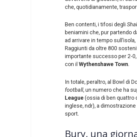
che, quotidianamente, trasporta
Ben contenti, i tifosi degli
Sha
beniamini che, pur partendo da
ad arrivare in tempo sull’isola
Raggiunti da oltre 800 sostenito
importante successo per 2-0, che
con il
Wythenshawe Town
.
In totale, peraltro, al Bowl di
football
, un numero che ha sup
League
(ossia di ben quattro d
inglese, ndr), a dimostrazion
sport.
Bury, una giorna