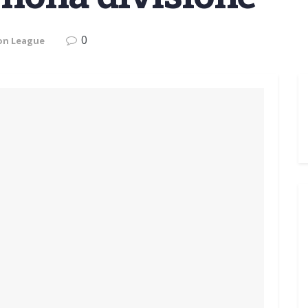
0
on League