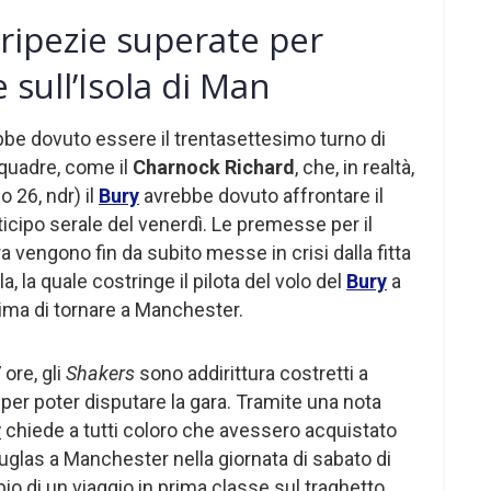
eripezie superate per
 sull’Isola di Man
rebbe dovuto essere il trentasettesimo turno di
quadre, come il
Charnock Richard
, che, in realtà,
o 26, ndr) il
Bury
avrebbe dovuto affrontare il
ticipo serale del venerdì. Le premesse per il
a vengono fin da subito messe in crisi dalla fitta
, la quale costringe il pilota del volo del
Bury
a
rima di tornare a Manchester.
 ore, gli
Shakers
sono addirittura costretti a
o per poter disputare la gara. Tramite una nota
y
chiede a tutti coloro che avessero acquistato
Douglas a Manchester nella giornata di sabato di
bio di un viaggio in prima classe sul traghetto