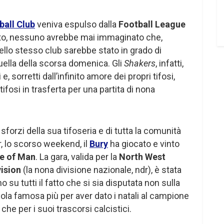
ball Club
veniva espulso dalla
Football League
llito, nessuno avrebbe mai immaginato che,
ello stesso club sarebbe stato in grado di
ella della scorsa domenica. Gli
Shakers
, infatti,
e, sorretti dall’infinito amore dei propri tifosi,
ifosi in trasferta per una partita di nona
i sforzi della sua tifoseria e di tutta la comunità
r, lo scorso weekend, il
Bury
ha giocato e vinto
le of Man
. La gara, valida per la
North West
ision
(la nona divisione nazionale, ndr), è stata
o su tutti il fatto che si sia disputata non sulla
sola famosa più per aver dato i natali al campione
, che per i suoi trascorsi calcistici.