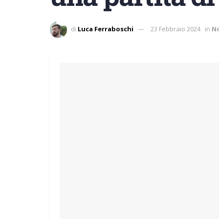
di
Luca Ferraboschi
23 Febbraio 2024
in
N