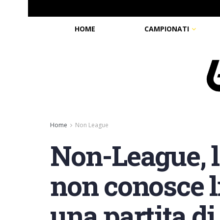
HOME
CAMPIONATI
Home
Non League
Non-League, la
non conosce li
una partita d