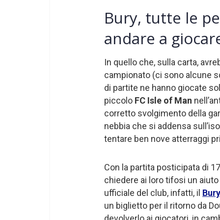
Bury, tutte le p
andare a giocare
In quello che, sulla carta, av
campionato (ci sono alcune s
di partite ne hanno giocate sol
piccolo
FC Isle of Man
nell’an
corretto svolgimento della gar
nebbia che si addensa sull’isola
tentare ben nove atterraggi p
Con la partita posticipata di 17
chiedere ai loro tifosi un aiut
ufficiale del club, infatti, il
Bur
un biglietto per il ritorno da 
devolverlo ai giocatori, in cam