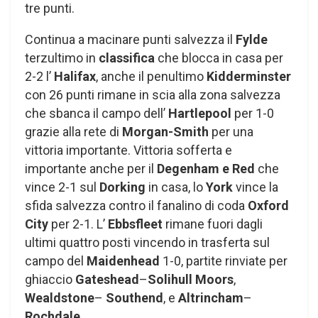
tre punti.
Continua a macinare punti salvezza il
Fylde
terzultimo in
classifica
che blocca in casa per
2-2 l’
Halifax
, anche il penultimo
Kidderminster
con 26 punti rimane in scia alla zona salvezza
che sbanca il campo dell’
Hartlepool
per 1-0
grazie alla rete di
Morgan-Smith
per una
vittoria importante. Vittoria sofferta e
importante anche per il
Degenham e Red
che
vince 2-1 sul
Dorking
in casa, lo
York
vince la
sfida salvezza contro il fanalino di coda
Oxford
City
per 2-1. L’
Ebbsfleet
rimane fuori dagli
ultimi quattro posti vincendo in trasferta sul
campo del
Maidenhead
1-0, partite rinviate per
ghiaccio
Gateshead
–
Solihull Moors
,
Wealdstone
–
Southend
, e
Altrincham
–
Rochdale
.