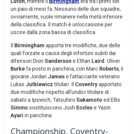
Luton
, mentre il
Birmingham
era tra i primi sei
un paio di mesi fa. Nessuno delle due squadre,
ovviamente, vuole rimanere nella metà inferiore
della classifica. Il match è un’occasione per
uscire dalla zona bassa di classifica.
Il
Birmingham
apporta tre modifiche, due delle
quali forzate a causa degli infortuni subiti dai
difensori Dion
Sanderson
e Ethan
Laird
. Oliver
Burke
fa posto in panchina, con Marc
Roberts
, il
giovane Jordan
James
e l’attaccante veterano
Lukas
Jutkiewicz
titolari. Il
Coventry
apportato
due modifiche rispetto all’undici titolare di
sabato a Ipswich, Tatsuhiro
Sakamoto
ed Ellis
Simms
sostituiscono Josh
Eccles
e Yasin
Ayari
in panchina.
Championship, Coventry-