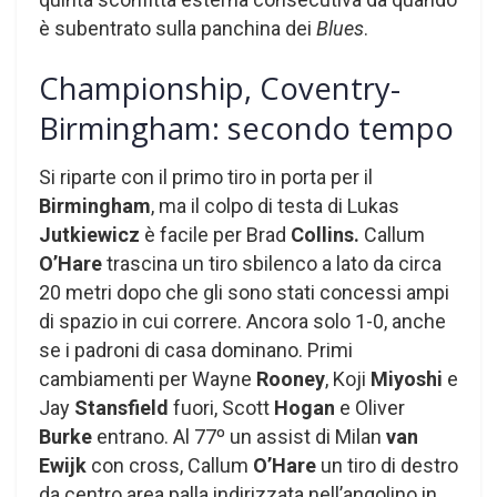
è subentrato sulla panchina dei
Blues
.
Championship, Coventry-
Birmingham: secondo tempo
Si riparte con il primo tiro in porta per il
Birmingham
, ma il colpo di testa di Lukas
Jutkiewicz
è facile per Brad
Collins.
Callum
O’Hare
trascina un tiro sbilenco a lato da circa
20 metri dopo che gli sono stati concessi ampi
di spazio in cui correre. Ancora solo 1-0, anche
se i padroni di casa dominano. Primi
cambiamenti per Wayne
Rooney
, Koji
Miyoshi
e
Jay
Stansfield
fuori, Scott
Hogan
e Oliver
Burke
entrano. Al 77º un assist di Milan
van
Ewijk
con cross, Callum
O’Hare
un tiro di destro
da centro area palla indirizzata nell’angolino in