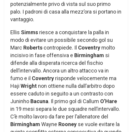
potenzialmente privo di vista sul suo primo
palo. I padroni di casa alla mezz’ora si portano in
vantaggio.
Ellis
Simms
riesce a conquistare la palla in
modo di evitare un possibile secondo gol su
Marc
Roberts
contropiede. Il
Coventry
molto
incisivo in fase offensiva e
Birmingham
si
difende alla disperata ricerca del fischio
dell’intervallo. Ancora un altro attacco va in
fumo e il
Coventry
risponde velocemente ma
Haji
Wright
non ottiene nulla dall’arbitro dopo
essere caduto in seguito a un contrasto con
Juninho
Bacuna
. Il primo gol di Callum
O’Hare
in 19 mesi separa le due squadre nell’intervallo.
C’è molto lavoro da fare per l’allenatore del
Birmingham
Wayne
Rooney
se vuole evitare la
quinta sconfitta esterna consecutiva da quando