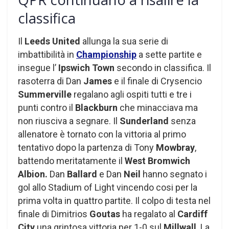
classifica
Il
Leeds United
allunga la sua serie di
imbattibilità in
Championship
a sette partite e
insegue l’
Ipswich Town
secondo in classifica. Il
rasoterra di Dan
James
e il finale di Crysencio
Summerville
regalano agli ospiti tutti e tre i
punti contro il
Blackburn
che minacciava ma
non riusciva a segnare. Il
Sunderland
senza
allenatore è tornato con la vittoria al primo
tentativo dopo la partenza di Tony
Mowbray
,
battendo meritatamente il
West Bromwich
Albion.
Dan
Ballard
e Dan
Neil
hanno segnato i
gol allo Stadium of Light vincendo cosi per la
prima volta in quattro partite. Il colpo di testa nel
finale di Dimitrios
Goutas
ha regalato al
Cardiff
City
una grintosa vittoria per 1-0 sul
Millwall
. La