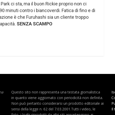
c Park ci sta, ma il buon Rickie proprio non ci
90 minuti contro i biancoverdi. Fatica di fino e di
azione è che Furuhashi sia un cliente troppo
capacità.
SENZA SCAMPO
ma
Questo sito non rappresenta una testata giornalistica
Is
in quanto viene aggiornato con periodicità non definita.
Co
Non può pertanto considerarsi un prodotto editoriale ai
Pu
sensi della legge n. 62 del 7.03.2001.Tutti i video, le
Il
foto, i loghi riprodotti da altri siti appartengono ai