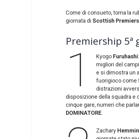
Come di consueto, torna la ru
giornata di
Scottish Premiers
Premiership 5ª g
1
Kyogo
Furuhashi
migliori del camp
e si dimostra un a
fuorigioco come 
distrazioni avver
disposizione della squadra e c
cinque gare, numeri che parlano
DOMINATORE
.
Zachary
Hemmin
giornate stato pi