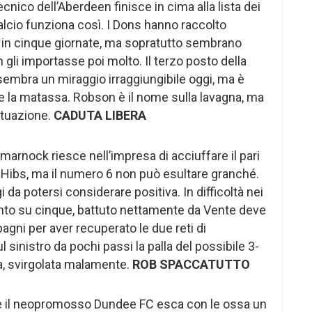
 tecnico dell’Aberdeen finisce in cima alla lista dei
calcio funziona così. I Dons hanno raccolto
 in cinque giornate, ma sopratutto sembrano
gli importasse poi molto. Il terzo posto della
embra un miraggio irraggiungibile oggi, ma è
re la matassa. Robson è il nome sulla lavagna, ma
situazione.
CADUTA LIBERA
Kilmarnock riesce nell’impresa di acciuffare il pari
i Hibs, ma il numero 6 non può esultare granché.
i da potersi considerare positiva. In difficoltà nei
vinto su cinque, battuto nettamente da Vente deve
agni per aver recuperato le due reti di
 sinistro da pochi passi la palla del possibile 3-
na, svirgolata malamente.
ROB SPACCATUTTO
e il neopromosso Dundee FC esca con le ossa un