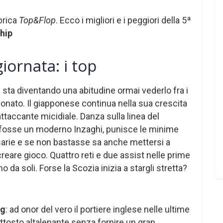
brica
Top&Flop
. Ecco i migliori e i peggiori della 5ª
hip
iornata: i top
: sta diventando una abitudine ormai vederlo fra i
ionato. Il giapponese continua nella sua crescita
ttaccante micidiale. Danza sulla linea del
fosse un moderno Inzaghi, punisce le minime
sarie e se non bastasse sa anche mettersi a
reare gioco. Quattro reti e due assist nelle prime
 da soli. Forse la Scozia inizia a stargli stretta?
g
: ad onor del vero il portiere inglese nelle ultime
uttosto altalenante senza fornire un gran