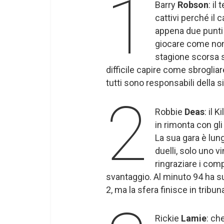
1
Barry
Robson
: il
cattivi perché il 
appena due punti
giocare come non 
stagione scorsa s
difficile capire come sbroglia
tutti sono responsabili della 
2
Robbie
Deas
: il 
in rimonta con gl
La sua gara è lung
duelli, solo uno 
ringraziare i comp
svantaggio. Al minuto 94 ha sul
2, ma la sfera finisce in tribu
Rickie
Lamie
: ch