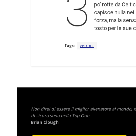
3
po’ rotte da Celti
capisce nulla nei 
forza, ma la sens
tosto per le sue 
Tags:
vetrina
Non direi di essere il miglior allenatore al mondo,
di sicuro sono nella Top One
Brian Clough