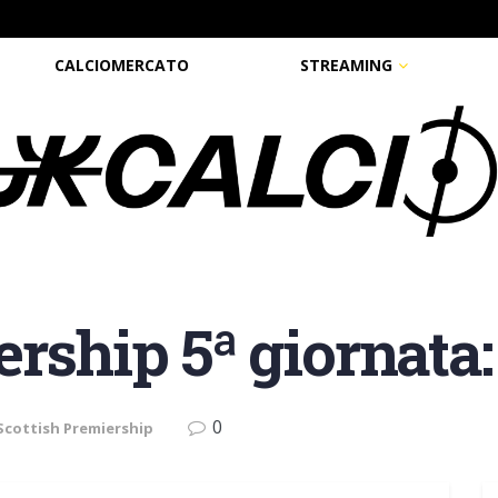
CALCIOMERCATO
STREAMING
rship 5ª giornata: i
0
Scottish Premiership