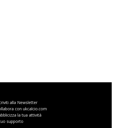
criviti alla Newsletter
llabora con ukcalcio.com
bblicizza la tua attività
 tuo supporto