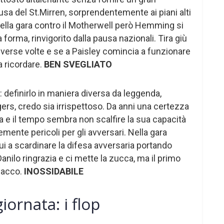
usa del St.Mirren, sorprendentemente ai piani alti
 Nella gara contro il Motherwell però Hemming si
forma, rinvigorito dalla pausa nazionali. Tira giù
diverse volte e se a Paisley comincia a funzionare
a ricordare.
BEN SVEGLIATO
r
: definirlo in maniera diversa da leggenda,
ers, credo sia irrispettoso. Da anni una certezza
ra e il tempo sembra non scalfire la sua capacità
mente pericoli per gli avversari. Nella gara
lui a scardinare la difesa avversaria portando
Danilo ringrazia e ci mette la zucca, ma il primo
 sacco.
INOSSIDABILE
iornata: i flop