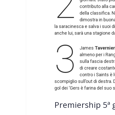
2
contributo alla ca
della classifica.
dimostra in buona 
la saracinesca e salva i suoi 
anche lui, sarà una stagione d
3
James
Tavernie
almeno per i Rang
sulla fascia dest
di creare costante
contro i Saints è 
scompiglio sull’out di destra. 
gol dei ‘Gers è farina del suo
Premiership 5ª g