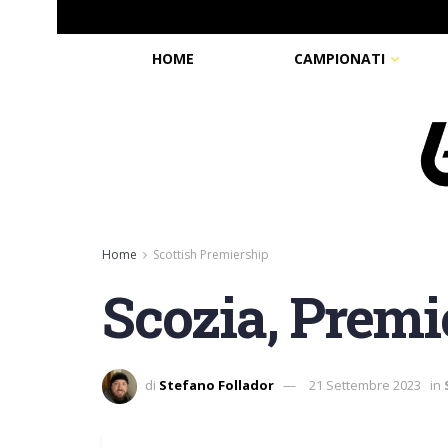
HOME
CAMPIONATI
Home
Scottish Premiership
Scozia, Premie
di
Stefano Follador
21 Settembre 2023
in