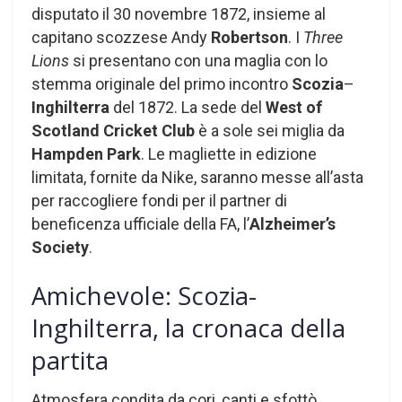
disputato il 30 novembre 1872, insieme al
capitano scozzese Andy
Robertson
. I
Three
Lions
si presentano con una maglia con lo
stemma originale del primo incontro
Scozia
–
Inghilterra
del 1872. La sede del
West of
Scotland Cricket Club
è a sole sei miglia da
Hampden Park
. Le magliette in edizione
limitata, fornite da Nike, saranno messe all’asta
per raccogliere fondi per il partner di
beneficenza ufficiale della FA, l’
Alzheimer’s
Society
.
Amichevole: Scozia-
Inghilterra, la cronaca della
partita
Atmosfera condita da cori, canti e sfottò