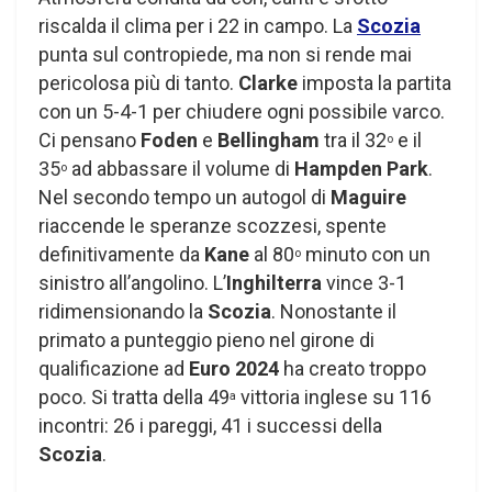
riscalda il clima per i 22 in campo. La
Scozia
punta sul contropiede, ma non si rende mai
pericolosa più di tanto.
Clarke
imposta la partita
con un 5-4-1 per chiudere ogni possibile varco.
Ci pensano
Foden
e
Bellingham
tra il 32
e il
o
35
ad abbassare il volume di
Hampden Park
.
o
Nel secondo tempo un autogol di
Maguire
riaccende le speranze scozzesi, spente
definitivamente da
Kane
al 80
minuto con un
o
sinistro all’angolino. L’
Inghilterra
vince 3-1
ridimensionando la
Scozia
. Nonostante il
primato a punteggio pieno nel girone di
qualificazione ad
Euro 2024
ha creato troppo
poco. Si tratta della 49
vittoria inglese su 116
a
incontri: 26 i pareggi, 41 i successi della
Scozia
.