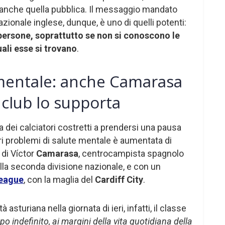
e anche quella pubblica. Il messaggio mandato
zionale inglese, dunque, è uno di quelli potenti:
persone, soprattutto se non si conoscono le
uali esse si trovano
.
 mentale: anche Camarasa
o club lo supporta
sta dei calciatori costretti a prendersi una pausa
ri problemi di salute mentale è aumentata di
 di Víctor
Camarasa
, centrocampista spagnolo
ella seconda divisione nazionale, e con un
League
, con la maglia del
Cardiff City
.
sturiana nella giornata di ieri, infatti, il classe
o indefinito, ai margini della vita quotidiana della