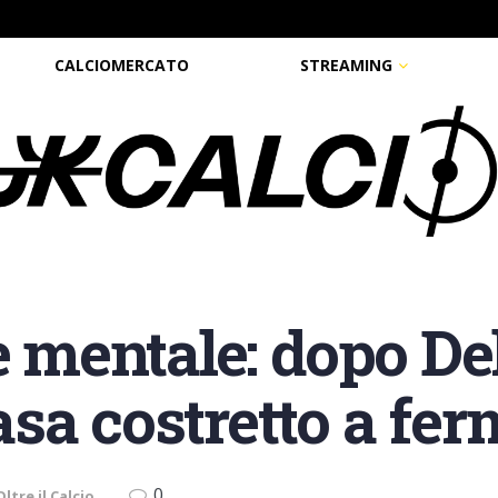
CALCIOMERCATO
STREAMING
e mentale: dopo Del
sa costretto a fer
0
Oltre il Calcio