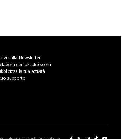
criviti alla Newsletter
llabora con ukcalcio.com
bblicizza la tua attività
 tuo supporto
diante link alla fonte originale. Le