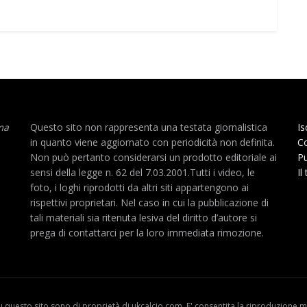
ma
Questo sito non rappresenta una testata giornalistica
Is
in quanto viene aggiornato con periodicità non definita.
Co
Non può pertanto considerarsi un prodotto editoriale ai
Pu
sensi della legge n. 62 del 7.03.2001.Tutti i video, le
Il
foto, i loghi riprodotti da altri siti appartengono ai
rispettivi proprietari. Nel caso in cui la pubblicazione di
tali materiali sia ritenuta lesiva del diritto d’autore si
prega di contattarci per la loro immediata rimozione.
u questo sito sono di proprietà di ukcalcio.com. E' consentita la riproduzione me