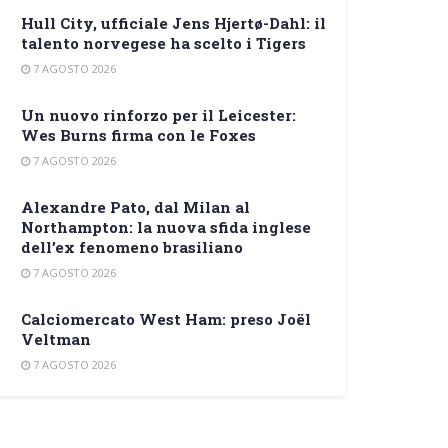
Hull City, ufficiale Jens Hjertø-Dahl: il
talento norvegese ha scelto i Tigers
7 AGOSTO 2026
Un nuovo rinforzo per il Leicester:
Wes Burns firma con le Foxes
7 AGOSTO 2026
Alexandre Pato, dal Milan al
Northampton: la nuova sfida inglese
dell’ex fenomeno brasiliano
7 AGOSTO 2026
Calciomercato West Ham: preso Joël
Veltman
7 AGOSTO 2026