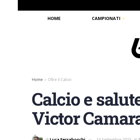
HOME
CAMPIONATI
Home
Oltre il Calcio
Calcio e salut
Victor Camara
di
Luca Ferraboschi
14 Settembre 2023
in