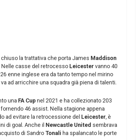
 chiuso la trattativa che porta James
Maddison
. Nelle casse del retrocesso
Leicester
vanno 40
Il 26 enne inglese era da tanto tempo nel mirino
va ad arricchire una squadra già piena di talenti.
nto una
FA Cup
nel 2021 e ha collezionato 203
fornendo 46 assist. Nella stagione appena
o ad evitare la retrocessione del
Leicester
, è
ini di goal. Anche il
Newcastle United
sembrava
’acquisto di Sandro
Tonali
ha spalancato le porte