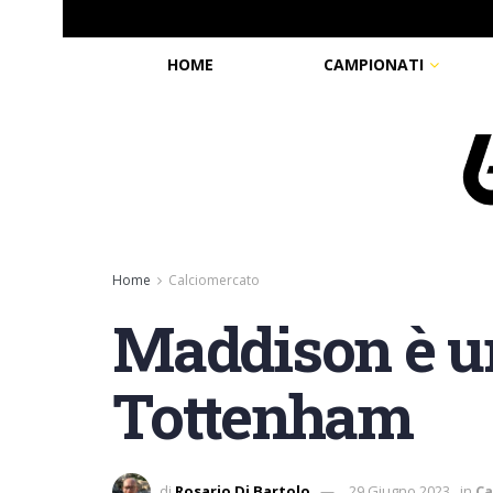
HOME
CAMPIONATI
Home
Calciomercato
Maddison è un
Tottenham
di
Rosario Di Bartolo
29 Giugno 2023
in
Ca