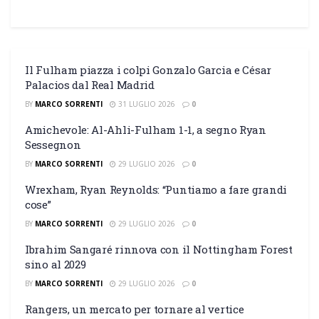
Il Fulham piazza i colpi Gonzalo Garcia e César
Palacios dal Real Madrid
BY
MARCO SORRENTI
31 LUGLIO 2026
0
Amichevole: Al-Ahli-Fulham 1-1, a segno Ryan
Sessegnon
BY
MARCO SORRENTI
29 LUGLIO 2026
0
Wrexham, Ryan Reynolds: “Puntiamo a fare grandi
cose”
BY
MARCO SORRENTI
29 LUGLIO 2026
0
Ibrahim Sangaré rinnova con il Nottingham Forest
sino al 2029
BY
MARCO SORRENTI
29 LUGLIO 2026
0
Rangers, un mercato per tornare al vertice