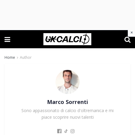
×
Home
Author
Marco Sorrenti
Sono appassionato di calcio d'oltremanica e mi
piace scoprire nuovi talenti