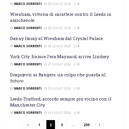
BY
MARCO SORRENTI
28 LUGLIO 2026
0
Wrexham, vittoria di carattere contro il Leeds in
amichevole
BY
MARCO SORRENTI
28 LUGLIO 2026
0
Danny Imray al Wrexham dal Crystal Palace
BY
MARCO SORRENTI
28 LUGLIO 2026
0
York City: finisce l’era Maynard, arriva Lindsey
BY
MARCO SORRENTI
27 LUGLIO 2026
0
Dragojevic ai Rangers: un colpo che guarda al
futuro
BY
MARCO SORRENTI
25 LUGLIO 2026
0
Leeds-Trafford, accordo sempre più vicino con il
Manchester City
BY
MARCO SORRENTI
24 LUGLIO 2026
0
1
2
3
…
250