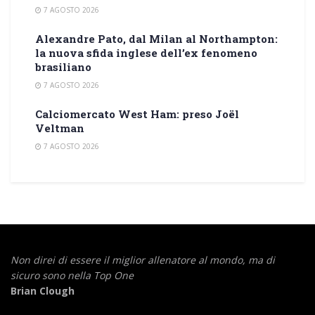
7 AGOSTO 2026
Alexandre Pato, dal Milan al Northampton:
la nuova sfida inglese dell’ex fenomeno
brasiliano
7 AGOSTO 2026
Calciomercato West Ham: preso Joël
Veltman
7 AGOSTO 2026
Non direi di essere il miglior allenatore al mondo,
ma di
sicuro sono nella Top One
Brian Clough