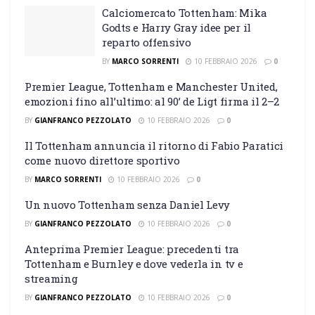
Calciomercato Tottenham: Mika
Godts e Harry Gray idee per il
reparto offensivo
BY
MARCO SORRENTI
10 FEBBRAIO 2026
0
Premier League, Tottenham e Manchester United,
emozioni fino all’ultimo: al 90’ de Ligt firma il 2–2
BY
GIANFRANCO PEZZOLATO
10 FEBBRAIO 2026
0
Il Tottenham annuncia il ritorno di Fabio Paratici
come nuovo direttore sportivo
BY
MARCO SORRENTI
10 FEBBRAIO 2026
0
Un nuovo Tottenham senza Daniel Levy
BY
GIANFRANCO PEZZOLATO
10 FEBBRAIO 2026
0
Anteprima Premier League: precedenti tra
Tottenham e Burnley e dove vederla in tv e
streaming
BY
GIANFRANCO PEZZOLATO
10 FEBBRAIO 2026
0