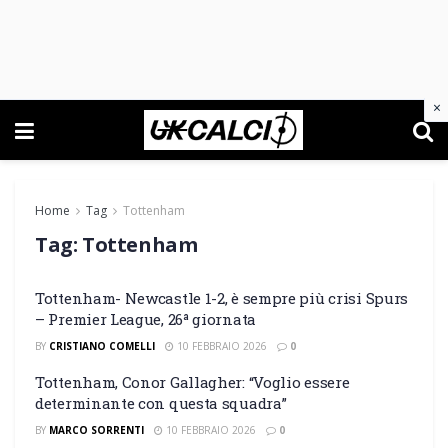
×
Home
Tag
Tottenham
Tag:
Tottenham
Tottenham- Newcastle 1-2, è sempre più crisi Spurs
– Premier League, 26ª giornata
BY
CRISTIANO COMELLI
10 FEBBRAIO 2026
0
Tottenham, Conor Gallagher: “Voglio essere
determinante con questa squadra”
BY
MARCO SORRENTI
10 FEBBRAIO 2026
0