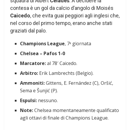
squadra di Albert
Celades
. A decidere la
contesa è un gol da calcio d’angolo di Moisés
Caicedo
, che evita guai peggiori agli inglesi che,
nel corso del primo tempo, erano anche stati
graziati dal palo.
Champions League
, 7
giornata
a
Chelsea – Pafos 1-0
Marcatore:
al 78′ Caicedo.
Arbitro:
Erik Lambrechts (Belgio).
Ammoniti:
Gittens, E. Fernández (C), Oršić,
Sema e Šunjić (P).
Espulsi:
nessuno.
Note:
Chelsea momentaneamente qualificato
agli ottavi di finale di Champions League.