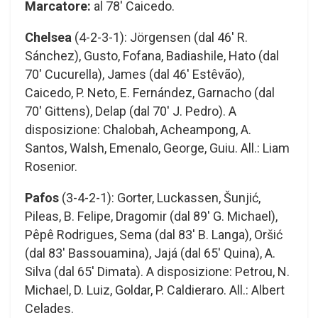
Marcatore:
al 78′ Caicedo.
Chelsea
(4-2-3-1): Jörgensen (dal 46′ R.
Sánchez), Gusto, Fofana, Badiashile, Hato (dal
70′ Cucurella), James (dal 46′ Estêvão),
Caicedo, P. Neto, E. Fernández, Garnacho (dal
70′ Gittens), Delap (dal 70′ J. Pedro). A
disposizione: Chalobah, Acheampong, A.
Santos, Walsh, Emenalo, George, Guiu. All.: Liam
Rosenior.
Pafos
(3-4-2-1): Gorter, Luckassen, Šunjić,
Pileas, B. Felipe, Dragomir (dal 89′ G. Michael),
Pêpê Rodrigues, Sema (dal 83′ B. Langa), Oršić
(dal 83′ Bassouamina), Jajá (dal 65′ Quina), A.
Silva (dal 65′ Dimata). A disposizione: Petrou, N.
Michael, D. Luiz, Goldar, P. Caldieraro. All.: Albert
Celades.