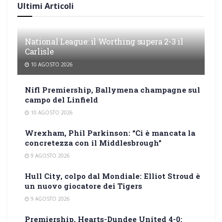
Ultimi Articoli
National League: il Worthing supera 2-3 il
Carlisle
10 AGOSTO 2026
Nifl Premiership, Ballymena champagne sul
campo del Linfield
10 AGOSTO 2026
Wrexham, Phil Parkinson: “Ci è mancata la
concretezza con il Middlesbrough”
9 AGOSTO 2026
Hull City, colpo dal Mondiale: Elliot Stroud è
un nuovo giocatore dei Tigers
9 AGOSTO 2026
Premiership, Hearts-Dundee United 4-0: