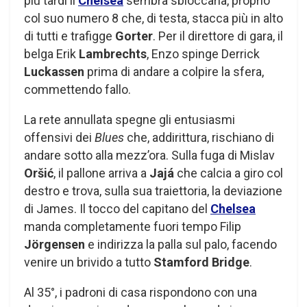
più tardi il
Chelsea
sembra sbloccarla, proprio
col suo numero 8 che, di testa, stacca più in alto
di tutti e trafigge
Gorter
. Per il direttore di gara, il
belga Erik
Lambrechts
, Enzo spinge Derrick
Luckassen
prima di andare a colpire la sfera,
commettendo fallo.
La rete annullata spegne gli entusiasmi
offensivi dei
Blues
che, addirittura, rischiano di
andare sotto alla mezz’ora. Sulla fuga di Mislav
Oršić
, il pallone arriva a
Jajá
che calcia a giro col
destro e trova, sulla sua traiettoria, la deviazione
di James. Il tocco del capitano del
Chelsea
manda completamente fuori tempo Filip
Jörgensen
e indirizza la palla sul palo, facendo
venire un brivido a tutto
Stamford Bridge
.
Al 35°, i padroni di casa rispondono con una