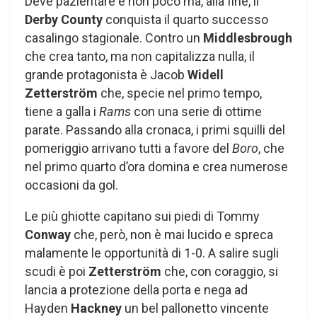
Deve pazientare e non poco ma, alla fine, il
Derby County
conquista il quarto successo
casalingo stagionale. Contro un
Middlesbrough
che crea tanto, ma non capitalizza nulla, il
grande protagonista è Jacob
Widell
Zetterström
che, specie nel primo tempo,
tiene a galla i
Rams
con una serie di ottime
parate. Passando alla cronaca, i primi squilli del
pomeriggio arrivano tutti a favore del
Boro
, che
nel primo quarto d’ora domina e crea numerose
occasioni da gol.
Le più ghiotte capitano sui piedi di Tommy
Conway
che, però, non è mai lucido e spreca
malamente le opportunità di 1-0. A salire sugli
scudi è poi
Zetterström
che, con coraggio, si
lancia a protezione della porta e nega ad
Hayden
Hackney
un bel pallonetto vincente