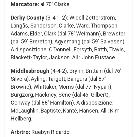
Marcatore:
al 70′ Clarke.
Derby County
(3-4-1-2): Widell Zetterström,
Langås, Sanderson, Clarke, Ward, Thompson,
Adams, Elder, Clark (dal 78′ Weimann), Brewster
(dal 59′ Brereton), Agyemang (dal 59′ Salvesen).
A disposizione: O’Donnell, Forsyth, Batth, Travis,
Blackett-Taylor, Jackson. All.: John Eustace.
Middlesbrough
(4-4-2): Brynn, Brittain (dal 76′
Silvera), Ayling, Targett, Bangura (dal 87′
Browne), Whittaker, Morris (dal 77′ Nypan),
Burgzorg, Hackney, Sène (dal 46′ Gilbert),
Conway (dal 88′ Hamilton). A disposizione:
McLaughlin, Baptiste, Kanté, Hansen. All.: Kim
Hellberg.
Arbitro:
Ruebyn Ricardo.