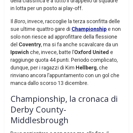
della classifica e a tutto il drappello di squadre
in lotta per un posto ai play-off.
Il
Boro
, invece, raccoglie la terza sconfitta delle
sue ultime quattro gare di
Championship
e non
solo non riesce ad approfittare della flessione
del
Coventry
, ma si fa anche scavalcare da un
Ipswich
che, invece, batte l’
Oxford United
e
raggiunge quota 44 punti. Periodo complicato,
dunque, per i ragazzi di Kim
Hellberg
, che
rinviano ancora l’appuntamento con un gol che
manca dallo scorso 13 dicembre.
Championship, la cronaca di
Derby County-
Middlesbrough