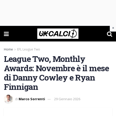
×
Home
EFL League Two
League Two, Monthly
Awards: Novembre è il mese
di Danny Cowley e Ryan
Finnigan
di
Marco Sorrenti
29 Gennaio 2026