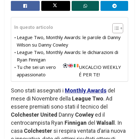
In questo articolo
League Two, Monthly Awards: le parole di Danny
Wilson su Danny Cowley
League Two, Monthly Awards: le dichiarazioni di
Ryan Finnigan
Tu che sei un vero
UKCALCIO WEEKLY
appassionato
É PER TE!
Sono stati assegnati i
Monthly Awards
del
mese di Novembre della
League Two
. Ad
essere premiati sono stati il tecnico del
Colchester United
Danny
Cowley
ed il
centrocampista Ryan
Finnigan
del
Walsall
. In
casa
Colchester
si respira ventata d’aria nuova
e innovativa, dato gli ottimi risultati ottenuti