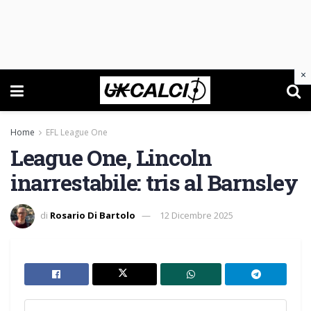
×
Home
EFL League One
League One, Lincoln
inarrestabile: tris al Barnsley
di
Rosario Di Bartolo
12 Dicembre 2025