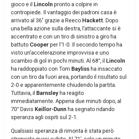
gioco e il
Lincoln
pronto a colpire in
contropiede. Il vantaggio dei padroni casa è
arrivato al 36
‘
grazie a Reeco
Hackett
. Dopo
una bella azione sulla destra, l’attaccante si è
accentrato e con un tiro di sinistro a giro ha
battuto
Cooper
per l’1-0. Il secondo tempo ha
visto un’accelerazione improvvisa e uno
scambio di gol in pochi minuti. Al 68°, il
Lincoln
ha raddoppiato con Tom
Bayliss
ha insaccato
con un tiro da fuori area, portando il risultato sul
2-0 e apparentemente chiudendo la partita.
Tuttavia, il
Barnsley
ha reagito
immediatamente. Appena due minuti dopo, al
70° Davis
Keillor-Dunn
ha segnato ridando
speranza agli ospiti sul 2-1.
Qualsiasi speranza di rimonta è stata però
stroncata quasi subito. Al 71′, solo un minuto