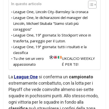
In questo articolo
League One, Lincoln City-Barnsley: la cronaca
League One, le dichiarazioni del manager del
Lincoln, Michael Skubala “Siamo stati più
coraggiosi”
League One, 19ª giornata: lo Stockport vince in
trasferta, pareggio per il Luton.
League One, 19ª giornata: tutti i risultati e la
classifica
Tu che sei un vero
UKCALCIO WEEKLY
appassionato
É PER TE!
La
League One
si conferma un
campionato
estremamente combattuto, con la lotta per i
Playoff che vede coinvolte almeno sei-sette
squadre in pochissimi punti. Allo stesso modo,
ogni vittoria per le squadre in fondo alla
classifica
può stravolgere i confini della zona