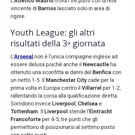
L’
Atletico Madrid
trova i tre punti con la rete
vincente di
Barrios
lasciato solo in area di
rigore.
Youth League: gli altri
risultati della 3
giornata
a
L’
Arsenal
non è l’unica compagine inglese ad
essere delusa poichè anche il
Newcastle
ha
ottenuto una sconfitta ai danni del
Benfica
con
un netto 1-5. Il
Manchester City
cade per la
prima volta in Europa contro il
Villarrel
per 1-2,
rallentando la corsa alla qualificazione diretta.
Sorridono invece
Liverpool
,
Chelsea
e
Tottenham
. Il
Liverpool
stende l’
Eintracht
Francoforte
per 4-5, tre punti che gli
permettono di posizionarsi al settimo posto
con sette punti.