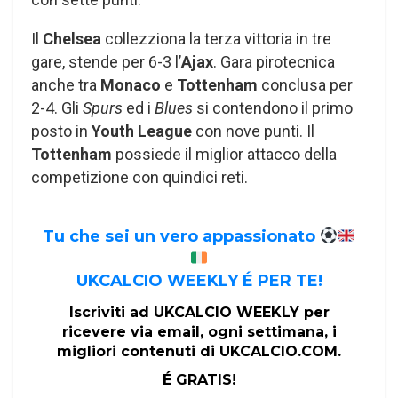
Il
Chelsea
collezziona la terza vittoria in tre
gare, stende per 6-3 l’
Ajax
. Gara pirotecnica
anche tra
Monaco
e
Tottenham
conclusa per
2-4. Gli
Spurs
ed i
Blues
si contendono il primo
posto in
Youth League
con nove punti. Il
Tottenham
possiede il miglior attacco della
competizione con quindici reti.
Tu che sei un vero appassionato
UKCALCIO WEEKLY É PER TE!
Iscriviti ad UKCALCIO WEEKLY per
ricevere via email, ogni settimana, i
migliori contenuti di UKCALCIO.COM.
É GRATIS!