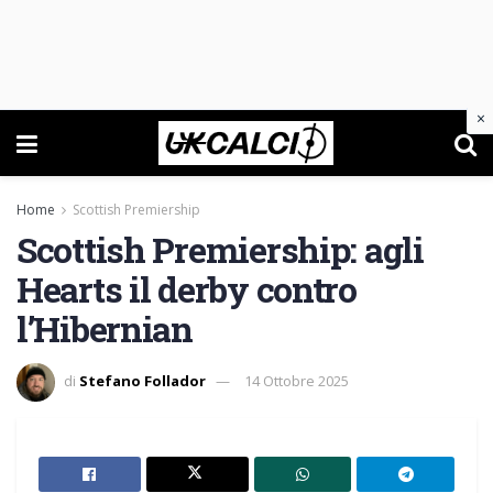
×
Home
Scottish Premiership
Scottish Premiership: agli
Hearts il derby contro
l’Hibernian
di
Stefano Follador
14 Ottobre 2025