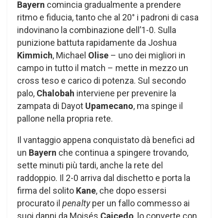
Bayern
comincia gradualmente a prendere
ritmo e fiducia, tanto che al 20° i padroni di casa
indovinano la combinazione dell’1-0. Sulla
punizione battuta rapidamente da Joshua
Kimmich
, Michael
Olise
– uno dei migliori in
campo in tutto il match – mette in mezzo un
cross teso e carico di potenza. Sul secondo
palo,
Chalobah
interviene per prevenire la
zampata di Dayot
Upamecano
, ma spinge il
pallone nella propria rete.
Il vantaggio appena conquistato dà benefici ad
un
Bayern
che continua a spingere trovando,
sette minuti più tardi, anche la rete del
raddoppio. Il 2-0 arriva dal dischetto e porta la
firma del solito
Kane
, che dopo essersi
procurato il
penalty
per un fallo commesso ai
suoi danni da Moisés
Caicedo
, lo converte con