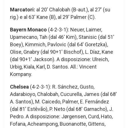
Marcatori:
al 20′ Chalobah (B-aut.), al 27′ (su
rig.) e al 63′ Kane (B), al 29′ Palmer (C).
Bayern Monaco
(4-2-3-1): Neuer, Laimer,
Upamecano, Tah (dal 46′ Kim), Stanisic (dal 51′
Boey), Kimmich, Pavlovic (dal 64′ Goretzka),
Olise, Gnabry (dal 90+1′ Bischof), L. Díaz, Kane
(dal 90+1′ Jackson). A disposizione: Ulreich,
Urbig, Kiala, Karl, D. Santos. All.: Vincent
Kompany.
Chelsea
(4-2-3-1): R. Sánchez, Gusto,
Adarabioyo, Chalobah, Cucurella, James (dal 68′
A. Santos), M. Caicedo, Palmer, E. Fernández
(dal 81′ Estêvão), P. Neto (dal 68′ Garnacho), J.
Pedro. A disposizione: Jørgensen, Curd, Hato,
Fofana, Acheampong, Buonanotte, Gittens,