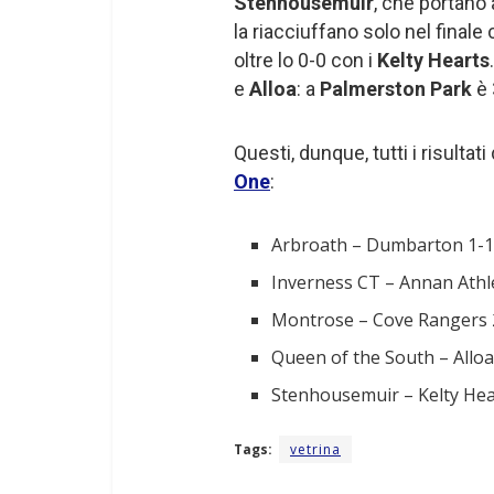
Stenhousemuir
, che portano 
la riacciuffano solo nel finale 
oltre lo 0-0 con i
Kelty Hearts
e
Alloa
: a
Palmerston Park
è 
Questi, dunque, tutti i risulta
One
:
Arbroath – Dumbarton 1-
Inverness CT – Annan Athle
Montrose – Cove Rangers 
Queen of the South – Alloa 
Stenhousemuir – Kelty Hea
Tags:
vetrina