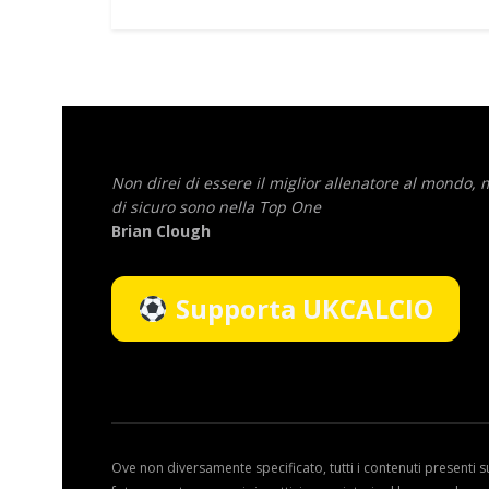
Non direi di essere il miglior allenatore al mondo,
di sicuro sono nella Top One
Brian Clough
Supporta UKCALCIO
Ove non diversamente specificato, tutti i contenuti presenti s