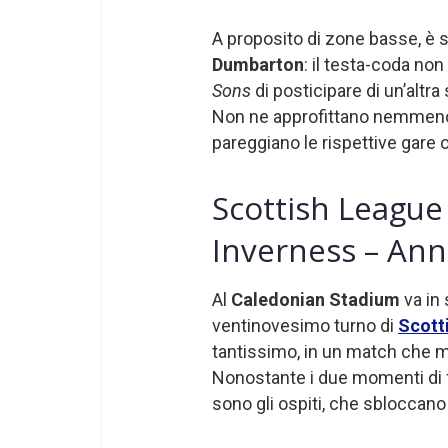
A proposito di zone basse, è s
Dumbarton
: il testa-coda no
Sons
di posticipare di un’altr
Non ne approfittano nemme
pareggiano le rispettive gare
Scottish League
Inverness – Ann
Al
Caledonian Stadium
va in 
ventinovesimo turno di
Scott
tantissimo, in un match che me
Nonostante i due momenti di 
sono gli ospiti, che sbloccano 