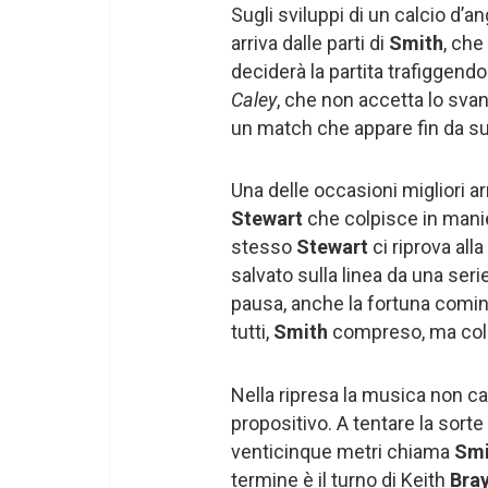
Sugli sviluppi di un calcio d’an
arriva dalle parti di
Smith
, che
deciderà la partita trafiggen
Caley
, che non accetta lo svant
un match che appare fin da su
Una delle occasioni migliori ar
Stewart
che colpisce in mani
stesso
Stewart
ci riprova all
salvato sulla linea da una serie
pausa, anche la fortuna comin
tutti,
Smith
compreso, ma colpis
Nella ripresa la musica non ca
propositivo. A tentare la sor
venticinque metri chiama
Smi
termine è il turno di Keith
Bra