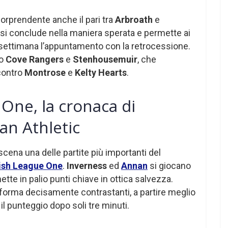
orprendente anche il pari tra
Arbroath
e
n si conclude nella maniera sperata e permette ai
a settimana l’appuntamento con la retrocessione.
no
Cove Rangers
e
Stenhousemuir
, che
 contro
Montrose
e
Kelty Hearts
.
 One, la cronaca di
an Athletic
scena una delle partite più importanti del
ish League One
.
Inverness
ed
Annan
si giocano
tte in palio punti chiave in ottica salvezza.
forma decisamente contrastanti, a partire meglio
il punteggio dopo soli tre minuti.