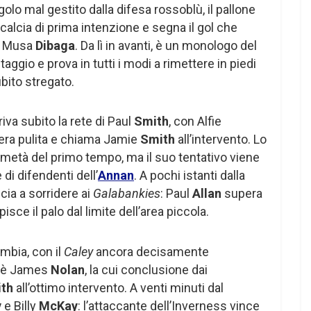
golo mal gestito dalla difesa rossoblù, il pallone
 calcia di prima intenzione e segna il gol che
do Musa
Dibaga
. Da lì in avanti, è un monologo del
aggio e prova in tutti i modi a rimettere in piedi
bito stregato.
riva subito la rete di Paul
Smith
, con Alfie
era pulita e chiama Jamie
Smith
all’intervento. Lo
a metà del primo tempo, ma il suo tentativo viene
 di difendenti dell’
Annan
. A pochi istanti dalla
cia a sorridere ai
Galabankies
: Paul
Allan
supera
ce il palo dal limite dell’area piccola.
mbia, con il
Caley
ancora decisamente
te è James
Nolan
, la cui conclusione dai
th
all’ottimo intervento. A venti minuti dal
y
e Billy
McKay
: l’attaccante dell’Inverness vince