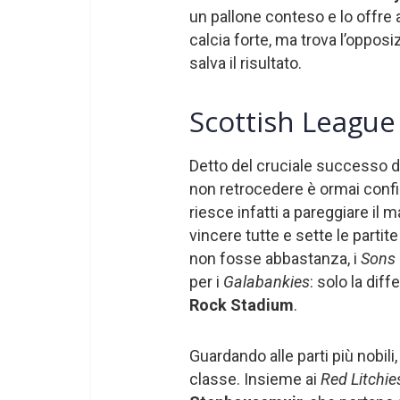
un pallone conteso e lo offre a
calcia forte, ma trova l’oppos
salva il risultato.
Scottish League O
Detto del cruciale successo de
non retrocedere è ormai confin
riesce infatti a pareggiare il 
vincere tutte e sette le parti
non fosse abbastanza, i
Sons
per i
Galabankies
: solo la dif
Rock Stadium
.
Guardando alle parti più nobili,
classe. Insieme ai
Red Litchie