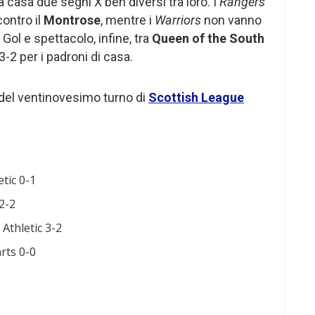
a casa due segni X ben diversi tra loro. I
Rangers
contro il
Montrose
, mentre i
Warriors
non vanno
. Gol e spettacolo, infine, tra
Queen of the South
3-2 per i padroni di casa.
ti del ventinovesimo turno di
Scottish League
1
tic 0-1
2-2
Athletic 3-2
rts 0-0