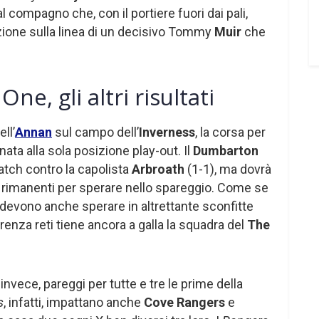
l compagno che, con il portiere fuori dai pali,
izione sulla linea di un decisivo Tommy
Muir
che
ne, gli altri risultati
ll’
Annan
sul campo dell’
Inverness
, la corsa per
ata alla sola posizione play-out. Il
Dumbarton
match contro la capolista
Arbroath
(1-1), ma dovrà
te rimanenti per sperare nello spareggio. Come se
devono anche sperare in altrettante sconfitte
ferenza reti tiene ancora a galla la squadra del
The
 invece, pareggi per tutte e tre le prime della
s
, infatti, impattano anche
Cove Rangers
e