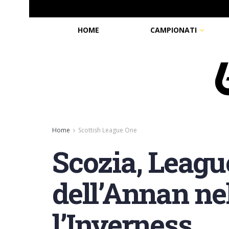
HOME
CAMPIONATI
Home
Scottish League One
Scozia, League
dell’Annan ne
l’Inverness