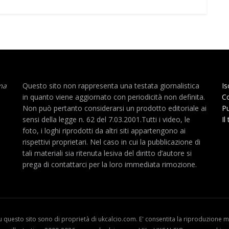
ma
Questo sito non rappresenta una testata giornalistica
Is
in quanto viene aggiornato con periodicità non definita.
Co
Non può pertanto considerarsi un prodotto editoriale ai
Pu
sensi della legge n. 62 del 7.03.2001.Tutti i video, le
Il
foto, i loghi riprodotti da altri siti appartengono ai
rispettivi proprietari. Nel caso in cui la pubblicazione di
tali materiali sia ritenuta lesiva del diritto d’autore si
prega di contattarci per la loro immediata rimozione.
u questo sito sono di proprietà di ukcalcio.com. E' consentita la riproduzione me