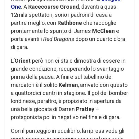
One
. A
Racecourse Ground
, davanti a quasi
12mila spettatori, sono i padroni di casa a
partire meglio, con
Rathbone
che raccoglie
prontamente lo spunto di James
McClean
e
porta avanti i
Red Dragons
dopo un quarto d’ora
di gara.
L’
Orient
però non ci sta e dimostra di essere in
grande condizione, recuperando lo svantaggio
prima della pausa. A finire sul tabellino dei
marcatori è il solito
Kelman
, arrivato con questo
a quattordici centri in stagione. Il gol del bomber
londinese, peraltro, è propiziato in apertura da
una bella giocata di Darren
Pratley
–
protagonista poi in negativo nel finale di gara.
Con il punteggio in equilibrio, la ripresa vede gli
ospiti passare in vantaggio grazie ad una perla