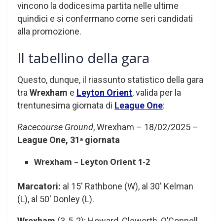
vincono la dodicesima partita nelle ultime
quindici e si confermano come seri candidati
alla promozione.
Il tabellino della gara
Questo, dunque, il riassunto statistico della gara
tra
Wrexham
e
Leyton Orient
, valida per la
trentunesima giornata di
League One
:
Racecourse Ground
, Wrexham – 18/02/2025 –
League One, 31
giornata
a
Wrexham – Leyton Orient 1-2
Marcatori:
al 15′ Rathbone (W), al 30′ Kelman
(L), al 50′ Donley (L).
Wrexham
(3-5-2): Howard, Cleworth, O’Connell