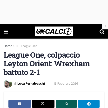
×
Home
EFL League One
League One, colpaccio
Leyton Orient: Wrexham
battuto 2-1
di
Luca Ferraboschi
13 Febbraio 2026