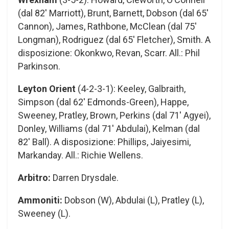
(dal 82′ Marriott), Brunt, Barnett, Dobson (dal 65′
Cannon), James, Rathbone, McClean (dal 75′
Longman), Rodriguez (dal 65′ Fletcher), Smith. A
disposizione: Okonkwo, Revan, Scarr. All.: Phil
Parkinson.
Leyton Orient
(4-2-3-1): Keeley, Galbraith,
Simpson (dal 62′ Edmonds-Green), Happe,
Sweeney, Pratley, Brown, Perkins (dal 71′ Agyei),
Donley, Williams (dal 71′ Abdulai), Kelman (dal
82′ Ball). A disposizione: Phillips, Jaiyesimi,
Markanday. All.: Richie Wellens.
Arbitro:
Darren Drysdale.
Ammoniti:
Dobson (W), Abdulai (L), Pratley (L),
Sweeney (L).