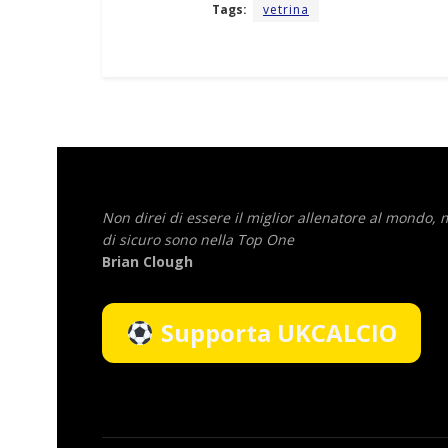
Tags:
vetrina
Non direi di essere il miglior allenatore al mondo,
di sicuro sono nella Top One
Brian Clough
Supporta UKCALCIO