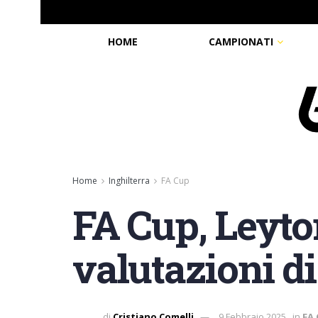
HOME
CAMPIONATI
Home
Inghilterra
FA Cup
FA Cup, Leyto
valutazioni d
di
Cristiano Comelli
9 Febbraio 2025
in
FA