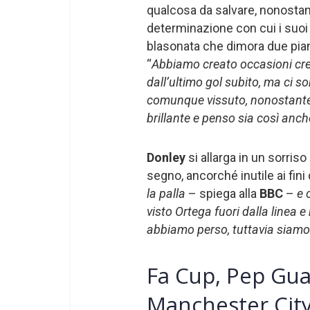
qualcosa da salvare, nonostant
determinazione con cui i suoi
blasonata che dimora due piani
“
Abbiamo creato occasioni cr
dall’ultimo gol subito, ma ci so
comunque vissuto, nonostante i
brillante e penso sia così anche 
Donley
si allarga in un sorris
segno, ancorché inutile ai fini
la palla
– spiega alla
BBC
–
e 
visto Ortega fuori dalla linea e
abbiamo perso, tuttavia siam
Fa Cup, Pep Guar
Manchester City