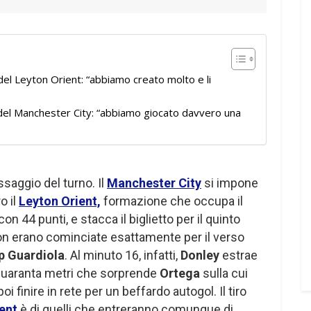
del Leyton Orient: “abbiamo creato molto e li
 del Manchester City: “abbiamo giocato davvero una
saggio del turno. Il
Manchester City
si impone
o il
Leyton Orient,
formazione che occupa il
 44 punti, e stacca il biglietto per il quinto
n erano cominciate esattamente per il verso
p Guardiola
. Al minuto 16, infatti,
Donley
estrae
 quaranta metri che sorprende
Ortega
sulla cui
i finire in rete per un beffardo autogol. Il tiro
ent
è di quelli che entreranno comunque di