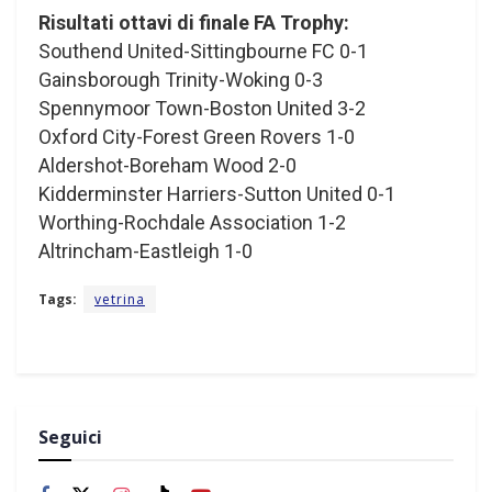
Risultati ottavi di finale FA Trophy:
Southend United-Sittingbourne FC 0-1
Gainsborough Trinity-Woking 0-3
Spennymoor Town-Boston United 3-2
Oxford City-Forest Green Rovers 1-0
Aldershot-Boreham Wood 2-0
Kidderminster Harriers-Sutton United 0-1
Worthing-Rochdale Association 1-2
Altrincham-Eastleigh 1-0
Tags:
vetrina
Seguici