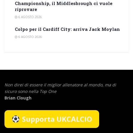
Championship, il Middlesbrough ci vuole
riprovare
6 AGOSTO 2026
Colpo per il Cardiff City: arriva Jack Moylan
6 AGOSTO 2026
Non direi di essere il miglior allenatore al mondo,
ma di
sicuro sono nella Top One
Brian Clough
Supporta UKCALCIO