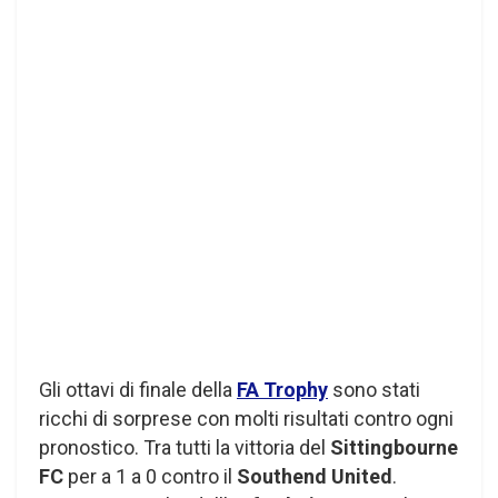
Gli ottavi di finale della
FA Trophy
sono stati
ricchi di sorprese con molti risultati contro ogni
pronostico. Tra tutti la vittoria del
Sittingbourne
FC
per a 1 a 0 contro il
Southend United
.