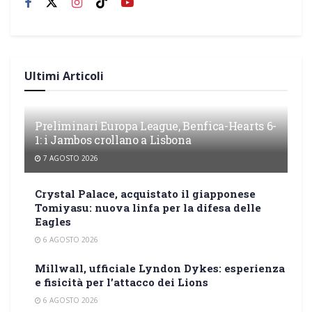
Ultimi Articoli
Preliminari Europa League, Benfica-Hearts 6-
1: i Jambos crollano a Lisbona
7 AGOSTO 2026
Crystal Palace, acquistato il giapponese
Tomiyasu: nuova linfa per la difesa delle
Eagles
6 AGOSTO 2026
Millwall, ufficiale Lyndon Dykes: esperienza
e fisicità per l’attacco dei Lions
6 AGOSTO 2026