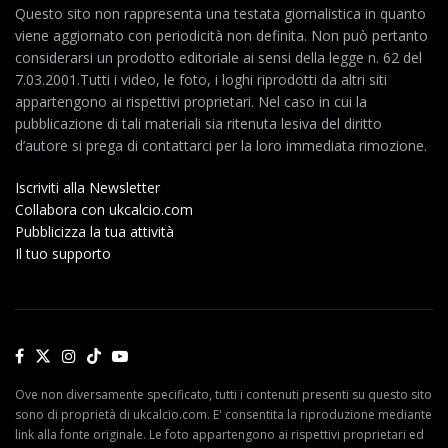
Questo sito non rappresenta una testata giornalistica in quanto
viene aggiornato con periodicità non definita. Non può pertanto
considerarsi un prodotto editoriale ai sensi della legge n. 62 del
7.03.2001.Tutti i video, le foto, i loghi riprodotti da altri siti
appartengono ai rispettivi proprietari. Nel caso in cui la
pubblicazione di tali materiali sia ritenuta lesiva del diritto
d’autore si prega di contattarci per la loro immediata rimozione.
Iscriviti alla Newsletter
Collabora con ukcalcio.com
Pubblicizza la tua attività
Il tuo supporto
Ove non diversamente specificato, tutti i contenuti presenti su questo sito
sono di proprietà di ukcalcio.com. E' consentita la riproduzione mediante
link alla fonte originale. Le foto appartengono ai rispettivi proprietari ed