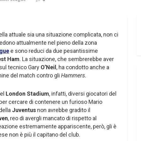
lla attuale sia una situazione complicata, non ci
 siedono attualmente nel pieno della zona
ague
e sono reduci da due pesantissime
st Ham
. La situazione, che sembrerebbe aver
sul tecnico Gary
O’Neil
, ha condotto anche a
ine del match contro gli
Hammers
.
el
London Stadium
, infatti, diversi giocatori del
per cercare di contenere un furioso Mario
della
Juventus
non avrebbe gradito il
wen
, reo di avergli mancato di rispetto al
 reazione estremamente appariscente, però, gli è
ese non è più il capitano del club.