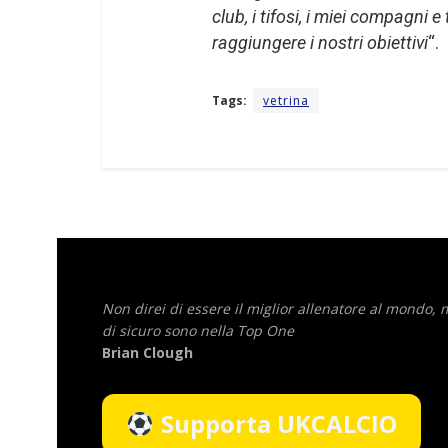
club, i tifosi, i miei compagni 
raggiungere i nostri obiettivi
“.
Tags:
vetrina
Non direi di essere il miglior allenatore al mondo,
di sicuro sono nella Top One
Brian Clough
Supporta UKCALCIO