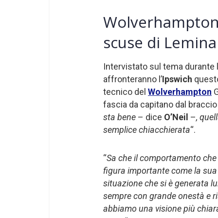
Wolverhampton, l
scuse di Lemina
Intervistato sul tema durante 
affronteranno l’
Ipswich
questo
tecnico del
Wolverhampton
G
fascia da capitano dal braccio
sta bene
– dice
O’Neil
–
, que
semplice chiacchierata
“.
“
Sa che il comportamento che 
figura importante come la sua 
situazione che si è generata lu
sempre con grande onestà e r
abbiamo una visione più chiar