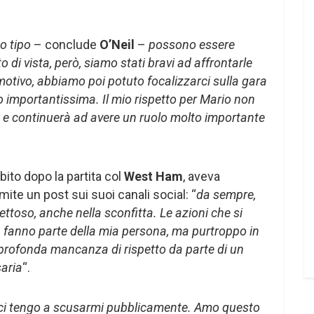
o tipo
– conclude
O’Neil
–
possono essere
to di vista, però, siamo stati bravi ad affrontarle
 motivo, abbiamo poi potuto focalizzarci sulla gara
o importantissima. Il mio rispetto per Mario non
 e continuerà ad avere un ruolo molto importante
ito dopo la partita col
West Ham
, aveva
ite un post sui suoi canali social: “
da sempre,
ttoso, anche nella sconfitta. Le azioni che si
n fanno parte della mia persona, ma purtroppo in
rofonda mancanza di rispetto da parte di un
saria
“.
 ci tengo a scusarmi pubblicamente. Amo questo