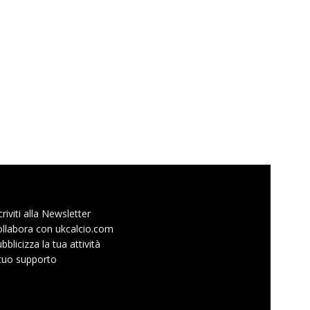
criviti alla Newsletter
llabora con ukcalcio.com
bblicizza la tua attività
 tuo supporto