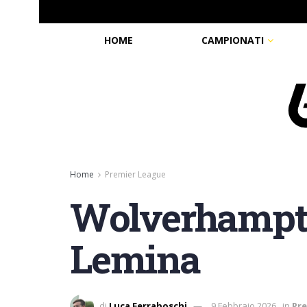
HOME
CAMPIONATI
Home
Premier League
Wolverhampton
Lemina
di
Luca Ferraboschi
9 Febbraio 2026
in
Pr