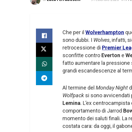
Che per il
Wolverhampton
que
sono dubbi. I
Wolves
, infatti,
retrocessione di
Premier Le
sconfitte contro
Everton
e
We
fatto aumentare la pressione 
grandi escandescenze al term
Al termine del
Monday Night
d
Wolfpack
si sono avvicendati 
Lemina
. L’ex centrocampista 
comportamento di Jarrod
Bo
momento dei saluti finali. La
costata cara: da oggi, il gabon