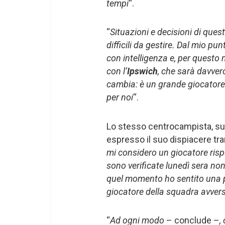
tempi
“.
“
Situazioni e decisioni di quest
difficili da gestire. Dal mio pun
con intelligenza e, per questo
con l’
Ipswich
, che sarà davver
cambia: è un grande giocatore
per noi
“.
Lo stesso centrocampista, sub
espresso il suo dispiacere tram
mi considero un giocatore rispe
sono verificate lunedì sera no
quel momento ho sentito una p
giocatore della squadra avver
“
Ad ogni modo
– conclude –
,