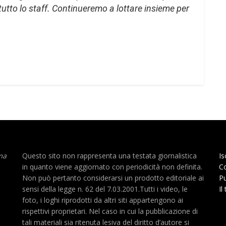
e tutto lo staff. Continueremo a lottare insieme per
ma
Questo sito non rappresenta una testata giornalistica
Is
in quanto viene aggiornato con periodicità non definita.
Co
Non può pertanto considerarsi un prodotto editoriale ai
Pu
sensi della legge n. 62 del 7.03.2001.Tutti i video, le
Il
foto, i loghi riprodotti da altri siti appartengono ai
rispettivi proprietari. Nel caso in cui la pubblicazione di
tali materiali sia ritenuta lesiva del diritto d’autore si