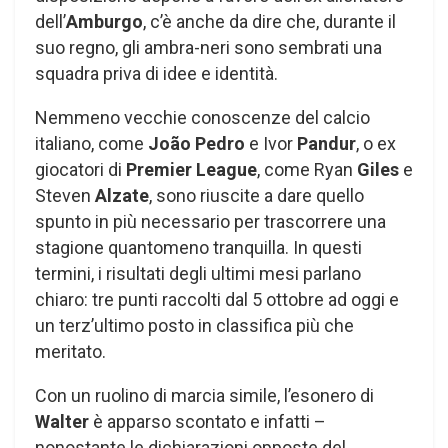
dell’
Amburgo
, c’è anche da dire che, durante il
suo regno, gli ambra-neri sono sembrati una
squadra priva di idee e identità.
Nemmeno vecchie conoscenze del calcio
italiano, come
João Pedro
e Ivor
Pandur
, o ex
giocatori di
Premier League
, come Ryan
Giles
e
Steven
Alzate
, sono riuscite a dare quello
spunto in più necessario per trascorrere una
stagione quantomeno tranquilla. In questi
termini, i risultati degli ultimi mesi parlano
chiaro: tre punti raccolti dal 5 ottobre ad oggi e
un terz’ultimo posto in classifica più che
meritato.
Con un ruolino di marcia simile, l’esonero di
Walter
è apparso scontato e infatti –
nonostante le dichiarazioni opposte del