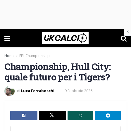
×
Home
EFL Championship
Championship, Hull City:
quale futuro per i Tigers?
di
Luca Ferraboschi
9 Febbraio 2026