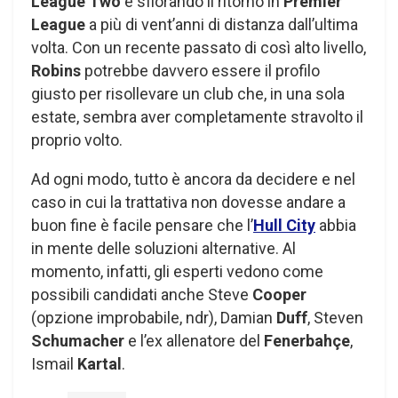
League Two
e sfiorando il ritorno in
Premier
League
a più di vent’anni di distanza dall’ultima
volta. Con un recente passato di così alto livello,
Robins
potrebbe davvero essere il profilo
giusto per risollevare un club che, in una sola
estate, sembra aver completamente stravolto il
proprio volto.
Ad ogni modo, tutto è ancora da decidere e nel
caso in cui la trattativa non dovesse andare a
buon fine è facile pensare che l’
Hull City
abbia
in mente delle soluzioni alternative. Al
momento, infatti, gli esperti vedono come
possibili candidati anche Steve
Cooper
(opzione improbabile, ndr), Damian
Duff
, Steven
Schumacher
e l’ex allenatore del
Fenerbahçe
,
Ismail
Kartal
.