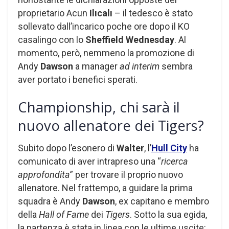
proprietario Acun
Ilıcalı
– il tedesco è stato
sollevato dall’incarico poche ore dopo il KO
casalingo con lo
Sheffield Wednesday
. Al
momento, però, nemmeno la promozione di
Andy
Dawson
a manager
ad interim
sembra
aver portato i benefici sperati.
Championship, chi sarà il
nuovo allenatore dei Tigers?
Subito dopo l’esonero di
Walter
, l’
Hull City
ha
comunicato di aver intrapreso una “
ricerca
approfondita
” per trovare il proprio nuovo
allenatore. Nel frattempo, a guidare la prima
squadra è Andy
Dawson
, ex capitano e membro
della
Hall of Fame
dei
Tigers
. Sotto la sua egida,
la partenza è stata in linea con le ultime uscite: