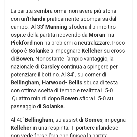
La partita sembra ormai non avere più storia
con un’
Irlanda
praticamente scomparsa dal
campo. Al 33’
Manning
sfodera il primo tiro
ospite della partita ricevendo da
Moran
ma
Pickford
non ha problemi a neutralizzare. Poco
dopo è
Solanke
a impegnare
Kelleher
su cross
di
Bowen
. Nonostante l’ampio vantaggio, la
nazionale di
Carsley
continua a spingere per
potenziare il bottino. Al 34’ , su corner di
Bellingham, Harwood- Bellis
sbuca di testa
con ottima scelta di tempo e realizza il 5-0.
Quattro minuti dopo
Bowen
sfiora il 5-0 su
passaggio di
Solanke.
Al 40’
Bellingham
, su assist di
Gomes
, impegna
Kelleher
in una respinta. Il portiere irlandese
non vede forse l’ora che finisca la partita