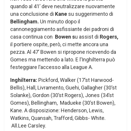
quando al 41’ deve neutralizzare nuovamente
una conclusione di
Kane
su suggerimento di
Bellingham.
Un minuto dopo il
cannoneggiamento asfissiante dei padroni di
casa continua con
Bowen s
u assist di
Rogers,
il portiere ospite, però, ci mette ancora una
pezza. Al 47’ Bowen si ripropone ricevendo da
Gomes ma mettendo a lato. E l’Inghilterra può
festeggiare l’accesso alla League A.
Inghilterra:
Pickford, Walker (17’st Harwood-
Bellis), Hall, Livramento, Guehi, Gallagher (30’st
Solanke), Gordon (30’st Rogers), Jones (34’st
Gomes), Bellingham, Madueke (30’st Bowen),
Kane. A disposizione: Henderson, Lewis,
Watkins, Quansah, Trafford, Gibbs- White.
All.Lee Carsley.