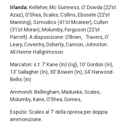
Irlanda:
Kelleher, Mc Guinness, O’ Dowda (22’st
Azaz), O’Shea, Scales, Collins, Ebosele (22’st
Manning), Szmodics (41’st Mcateer), Cullen
(31’st Moran), Molumby, Ferguson (22’st
Parrott). A disposizione: O’Brien, Travers, O’
Leary, Coventry, Doherty, Cannon, Johnston.
All.Heimir Hallgrimsson.
Marcatori: s.t: 7’ Kane (In) (rig), 10’ Gordon (In),
13’ Gallagher (In), 30’ Bowen (In), 34’ Harwood-
Bellis (In)
Ammoniti: Bellingham, Madueke, Scales,
Molumby, Kane, O’Shea, Gomes,
Espulsi: Scales al 7’ della ripresa per doppia
ammonizione.