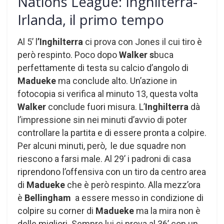
Nations League: Inghilterra-
Irlanda, il primo tempo
Al 5’ l
’Inghilterra
ci prova con Jones il cui tiro è
però respinto. Poco dopo
Walker s
buca
perfettamente di testa su calcio d’angolo di
Madueke
ma conclude alto. Un’azione in
fotocopia si verifica al minuto 13, questa volta
Walker
conclude fuori misura. L’
Inghilterra
dà
l’impressione sin nei minuti d’avvio di poter
controllare la partita e di essere pronta a colpire.
Per alcuni minuti, però, le due squadre non
riescono a farsi male. Al 29’ i padroni di casa
riprendono l’offensiva con un tiro da centro area
di
Madueke
che è però respinto. Alla mezz’ora
è
Bellingham
a essere messo in condizione di
colpire su corner di
Madueke
ma la mira non è
delle migliori. Sempre lui ci prova al 36’ con un