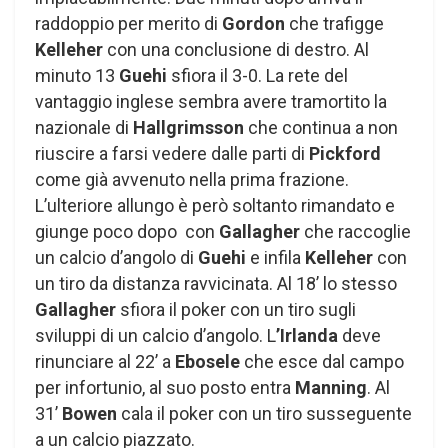
raddoppio per merito di
Gordon
che trafigge
Kelleher
con una conclusione di destro. Al
minuto 13
Guehi
sfiora il 3-0. La rete del
vantaggio inglese sembra avere tramortito la
nazionale di
Hallgrimsson
che continua a non
riuscire a farsi vedere dalle parti di
Pickford
come già avvenuto nella prima frazione.
L’ulteriore allungo è però soltanto rimandato e
giunge poco dopo con
Gallagher
che raccoglie
un calcio d’angolo di
Guehi
e infila
Kelleher
con
un tiro da distanza ravvicinata. Al 18’ lo stesso
Gallagher
sfiora il poker con un tiro sugli
sviluppi di un calcio d’angolo. L
’Irlanda
deve
rinunciare al 22’ a
Ebosele
che esce dal campo
per infortunio, al suo posto entra
Manning
. Al
31’
Bowen
cala il poker con un tiro susseguente
a un calcio piazzato.