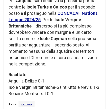
Per
Anguilla
sarà decisiva la prossima partita
contro le
Isole Turks e Caicos
per il secondo
posto e il prosieguo nella
CONCACAF Nations
League 2024/25
. Per le
Isole Vergine
Britanniche
il discorso si fa più complesso,
dovrebbero vincere con margine e un certo
scarto contro le
Isole Cayman
nella prossima
partita per agguantare il secondo posto. Al
momento nessuna della squadre dei territori
britannici d’Oltremare è sicura di andare avanti
nella competizione.
Risultati:
Anguilla-Belize 0-1
Isole Vergini Britanniche-Saint Kitts e Nevis 1-3
Bonaire-Montserrat 0-1
Tags:
vetrina