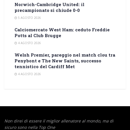
Norwich-Cambridge United: il
precampionato si chiude 0-0
5 AGOSTO 2026
Calciomercato West Ham: ceduto Freddie
Potts al Club Brugge
4 AGOSTO 2026
Welsh Premier, pareggio nel match clou tra
Penybont e The New Saints, successo
tennistico del Cardiff Met
4 AGOSTO 2026
Non direi di essere il miglior allenatore al mondo,
ma di
sicuro sono nella Top One