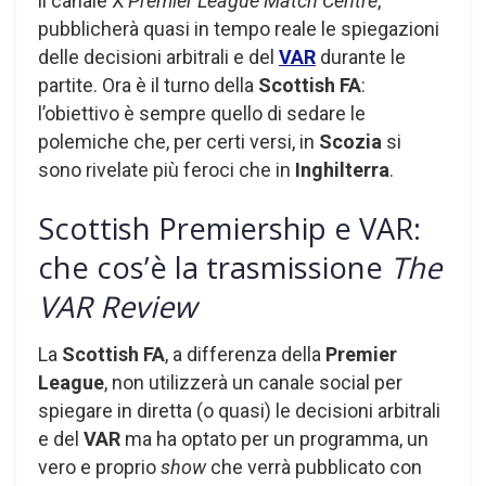
il canale X
Premier League Match Centre
,
pubblicherà quasi in tempo reale le spiegazioni
delle decisioni arbitrali e del
VAR
durante le
partite. Ora è il turno della
Scottish FA
:
l’obiettivo è sempre quello di sedare le
polemiche che, per certi versi, in
Scozia
si
sono rivelate più feroci che in
Inghilterra
.
Scottish Premiership e VAR:
che cos’è la trasmissione
The
VAR Review
La
Scottish FA
, a differenza della
Premier
League
, non utilizzerà un canale social per
spiegare in diretta (o quasi) le decisioni arbitrali
e del
VAR
ma ha optato per un programma, un
vero e proprio
show
che verrà pubblicato con