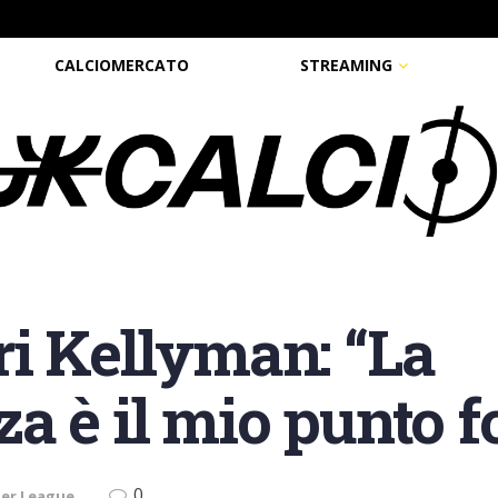
CALCIOMERCATO
STREAMING
i Kellyman: “La
a è il mio punto fo
0
ier League