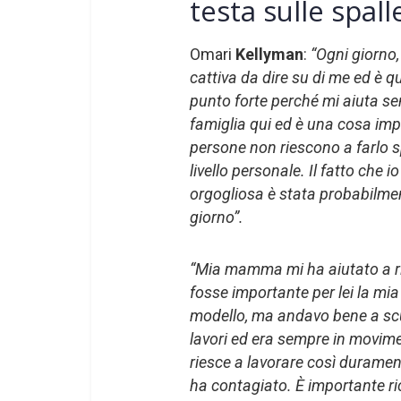
testa sulle spall
Omari
Kellyman
:
“Ogni giorno
cattiva da dire su di me ed è q
punto forte perché mi aiuta sem
famiglia qui ed è una cosa impor
persone non riescono a farlo s
livello personale. Il fatto che i
orgogliosa è stata probabilmen
giorno”.
“Mia mamma mi ha aiutato a r
fosse importante per lei la mia
modello, ma andavo bene a scu
lavori ed era sempre in movim
riesce a lavorare così duramen
ha contagiato. È importante ric