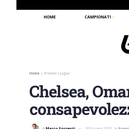
HOME
CAMPIONATI
Home
Premier League
Chelsea, Omar
consapevolezz
di
Marco Sorrenti
30 Giugno 2024
in
Prem