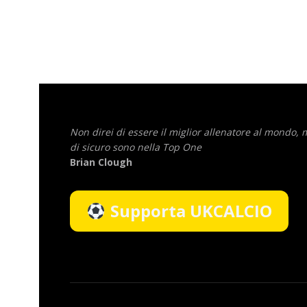
Non direi di essere il miglior allenatore al mondo,
di sicuro sono nella Top One
Brian Clough
Supporta UKCALCIO