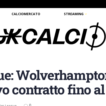
CALCIOMERCATO
STREAMING
ue: Wolverhampto
o contratto fino al
0
ier League