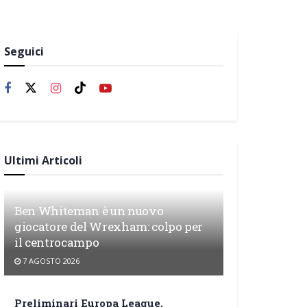
Seguici
Ultimi Articoli
Ben Whiteman è un nuovo
giocatore del Wrexham: colpo per
il centrocampo
7 AGOSTO 2026
Preliminari Europa League,