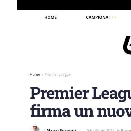
HOME
CAMPIONATI
Home
Premier League
Premier Leag
firma un nuov
di
Marco Sorrenti
9 Febbraio 2024
in
Prem