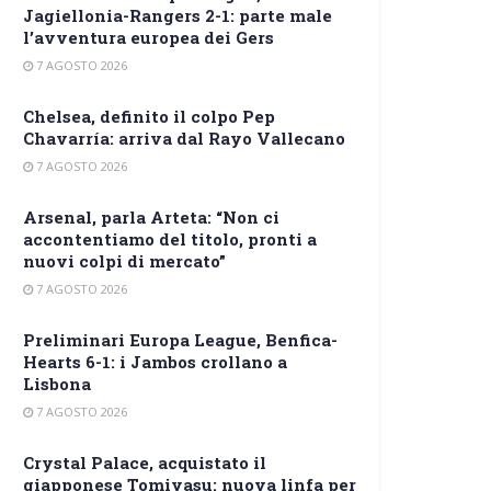
Jagiellonia-Rangers 2-1: parte male
l’avventura europea dei Gers
7 AGOSTO 2026
Chelsea, definito il colpo Pep
Chavarría: arriva dal Rayo Vallecano
7 AGOSTO 2026
Arsenal, parla Arteta: “Non ci
accontentiamo del titolo, pronti a
nuovi colpi di mercato”
7 AGOSTO 2026
Preliminari Europa League, Benfica-
Hearts 6-1: i Jambos crollano a
Lisbona
7 AGOSTO 2026
Crystal Palace, acquistato il
giapponese Tomiyasu: nuova linfa per