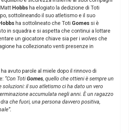
o Matt
Hobbs
ha elogiato la dedizione di Toti
o, sottolineando il suo atletismo e il suo
Hobbs
ha sottolineato che Toti
Gomes
si è
o in squadra e si aspetta che continui a lottare
entare un giocatore chiave sia per i
wolves
che
tagione ha collezionato venti presenze in
s
ha avuto parole al miele dopo il rinnovo di
le:
“Con Toti
Gomes
, quello che ottieni è sempre un
e soluzioni: il suo atletismo ci ha dato un vero
eterminazione accumulata negli anni. È un ragazzo
adra che fuori, una persona davvero positiva,
nale”.