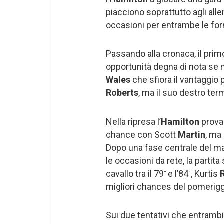
piacciono soprattutto agli all
occasioni per entrambe le for
Passando alla cronaca, il pri
opportunità degna di nota se n
Wales
che sfiora il vantaggio p
Roberts
, ma il suo destro term
Nella ripresa l’
Hamilton
prova 
chance con Scott
Martin
, ma 
Dopo una fase centrale del mat
le occasioni da rete, la partit
cavallo tra il 79
e l’84
, Kurtis
°
°
migliori chances del pomerigg
Sui due tentativi che entrambi 