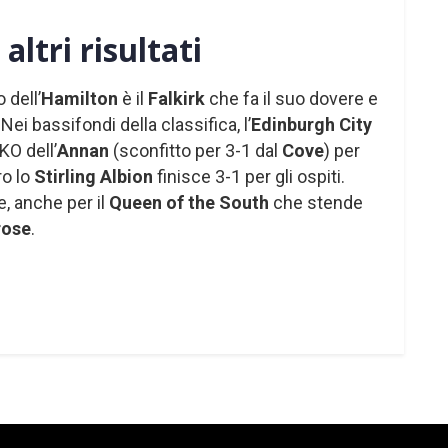
altri risultati
 dell’
Hamilton
è il
Falkirk
che fa il suo dovere e
 Nei bassifondi della classifica, l’
Edinburgh City
KO dell’
Annan
(sconfitto per 3-1 dal
Cove
) per
ro lo
Stirling Albion
finisce 3-1 per gli ospiti.
ne, anche per il
Queen of the South
che stende
rose
.