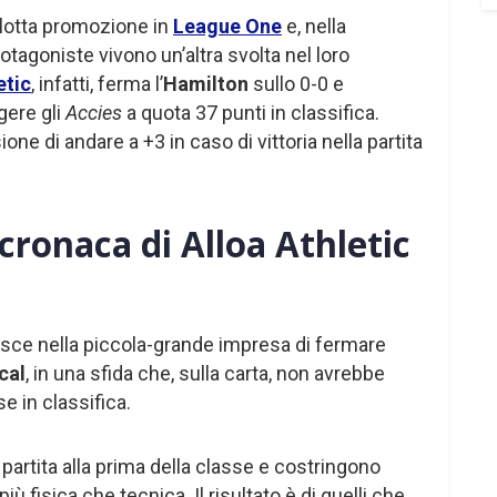
 lotta promozione in
League One
e, nella
otagoniste vivono un’altra svolta nel loro
etic
, infatti, ferma l’
Hamilton
sullo 0-0 e
gere gli
Accies
a quota 37 punti in classifica.
sione di andare a +3 in caso di vittoria nella partita
cronaca di Alloa Athletic
esce nella piccola-grande impresa di fermare
cal
, in una sfida che, sulla carta, non avrebbe
e in classifica.
a partita alla prima della classe e costringono
iù fisica che tecnica. Il risultato è di quelli che