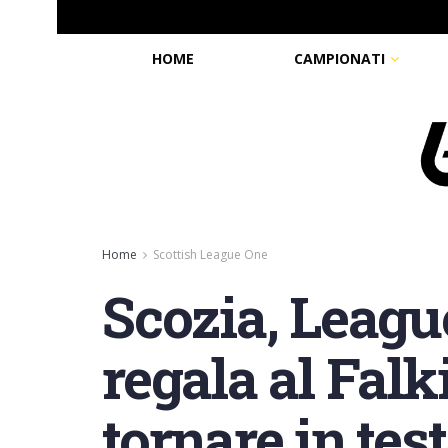
HOME
CAMPIONATI
Home
Scottish League One
Scozia, League
regala al Fal
tornare in tes