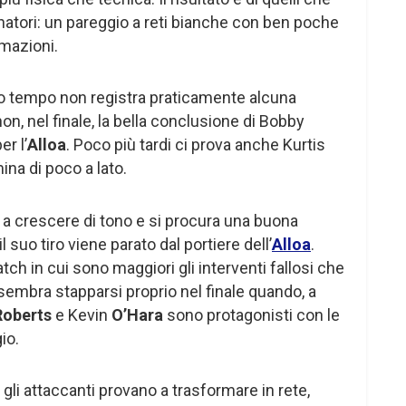
enatori: un pareggio a reti bianche con ben poche
mazioni.
mo tempo non registra praticamente alcuna
on, nel finale, la bella conclusione di Bobby
er l’
Alloa
. Poco più tardi ci prova anche Kurtis
ina di poco a lato.
a crescere di tono e si procura una buona
il suo tiro viene parato dal portiere dell’
Alloa
.
ch in cui sono maggiori gli interventi fallosi che
a sembra stapparsi proprio nel finale quando, a
Roberts
e Kevin
O’Hara
sono protagonisti con le
io.
gli attaccanti provano a trasformare in rete,