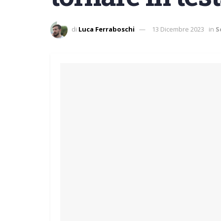
di
Luca Ferraboschi
13 Dicembre 2023
in
S