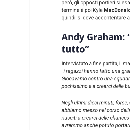
però, gli opposti portieri si e
termine è poi Kyle
MacDonal
quindi, si deve accontentare 
Andy Graham: “
tutto”
Intervistato a fine partita, il m
“
i ragazzi hanno fatto una gran 
Giocavamo contro una squadra 
pochissimo e a crearci delle b
Negli ultimi dieci minuti, forse,
abbiamo messo nel corso dell
riusciti a crearci delle chances
avremmo anche potuto portarl