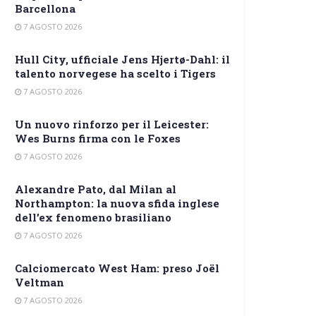
Barcellona
7 AGOSTO 2026
Hull City, ufficiale Jens Hjertø-Dahl: il
talento norvegese ha scelto i Tigers
7 AGOSTO 2026
Un nuovo rinforzo per il Leicester:
Wes Burns firma con le Foxes
7 AGOSTO 2026
Alexandre Pato, dal Milan al
Northampton: la nuova sfida inglese
dell’ex fenomeno brasiliano
7 AGOSTO 2026
Calciomercato West Ham: preso Joël
Veltman
7 AGOSTO 2026