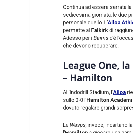
Continua ad essere serrata la
sedicesima giornata, le due pr
personale duello. L’
Alloa Athl
permette al
Falkirk
di raggiun
Adesso per i
Bairns
c’è l’occa
che devono recuperare.
League One, la 
– Hamilton
All’Indodrill Stadium, l’
Alloa
ri
sullo 0-0 l’
Hamilton Academi
dovuto regalare grandi sorpres
Le
Wasps
, invece, incartano l
l’
Hamilton
a giocare una gara p