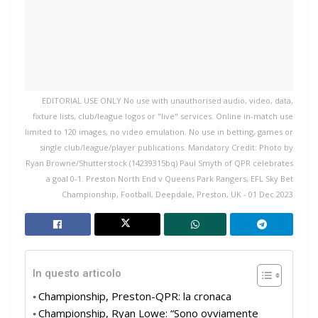
EDITORIAL USE ONLY No use with unauthorised audio, video, data,
fixture lists, club/league logos or "live" services. Online in-match use
limited to 120 images, no video emulation. No use in betting, games or
single club/league/player publications. Mandatory Credit: Photo by
Ryan Browne/Shutterstock (14239315bq) Paul Smyth of QPR celebrates
a goal 0-1. Preston North End v Queens Park Rangers, EFL Sky Bet
Championship, Football, Deepdale, Preston, UK - 01 Dec 2023
In questo articolo
Championship, Preston-QPR: la cronaca
Championship, Ryan Lowe: “Sono ovviamente