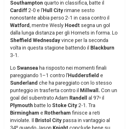
Southampton
quarto in classifica, batte il
Cardiff
2-0 e l’
Hull City
rimane sesto
nonostante abbia perso 2-1 in casa contro il
Watford
, mentre Wesly
Hoedt
segna un gol
dalla lunga distanza per gli Hornets in forma. Lo
Sheffield Wednesday
vince per la seconda
volta in questa stagione battendo il
Blackburn
3-1.
Lo
Swansea
ha risposto nei momenti finali
pareggiando 1–1 contro l’
Huddersfield
e
Sunderland
che ha pareggiato con lo stesso
punteggio in trasferta contro il
Millwall.
Con un
goal del subentrato Adam
Randell
al 97
il
o
Plymouth
batte lo
Stoke City
2-1. Tra
Birmingham
e
Rotherham
finisce a reti
inviolate. Il
Bristol City
passa in vantaggio al
34º quando Jason
Knight
conclude bene su