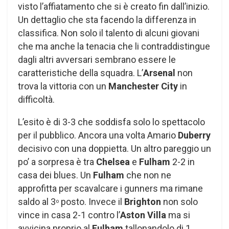
visto l’affiatamento che si è creato fin dall’inizio.
Un dettaglio che sta facendo la differenza in
classifica. Non solo il talento di alcuni giovani
che ma anche la tenacia che li contraddistingue
dagli altri avversari sembrano essere le
caratteristiche della squadra. L’
Arsenal
non
trova la vittoria con un
Manchester City
in
difficoltà.
L’esito è di 3-3 che soddisfa solo lo spettacolo
per il pubblico. Ancora una volta Amario
Duberry
decisivo con una doppietta. Un altro pareggio un
po’ a sorpresa è tra
Chelsea
e
Fulham
2-2 in
casa dei blues. Un
Fulham
che non ne
approfitta per scavalcare i gunners ma rimane
saldo al 3
posto. Invece il
Brighton
non solo
o
vince in casa 2-1 contro l’
Aston Villa
ma si
avvicina proprio al
Fulham
tallonandolo di 1