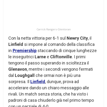
Carrick Rangers-Glentoran
Con la netta vittoria per 6-1 sul
Newry City
, il
Linfield
si impone al comando della classifica
in
Premiership
staccando di cinque lunghezze
le inseguitrici
Larne
e
Cliftonville
. I primi
tengono il passo superando in scioltezza il
Glenavon
, mentre i secondi vengono fermati
dal
Loughgall
che ormai non è più una
sorpresa. Il
Linfield
, dunque, prova ad
accelerare dando un chiaro messaggio alle
rivali. Un match senza storia, che ha visto i
padroni di casa chiuderlo già nel primo tempo
con un parziale di 4-0