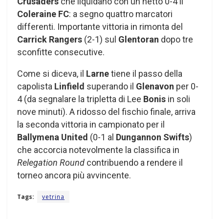
Crusaders
che liquidano con un netto 0-4 il
Coleraine FC
: a segno quattro marcatori
differenti. Importante vittoria in rimonta del
Carrick Rangers
(2-1) sul
Glentoran
dopo tre
sconfitte consecutive.
Come si diceva, il
Larne
tiene il passo della
capolista
Linfield
superando il
Glenavon
per 0-
4 (da segnalare la tripletta di Lee
Bonis
in soli
nove minuti). A ridosso del fischio finale, arriva
la seconda vittoria in campionato per il
Ballymena United
(0-1 al
Dungannon Swifts
)
che accorcia notevolmente la classifica in
Relegation Round
contribuendo a rendere il
torneo ancora più avvincente.
Tags:
vetrina