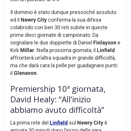
Il dominio è stato dunque pressoché assoluto
ed il
Newry City
conferma la sua difesa
colabrodo con ben 30 reti subite in queste
prime dieci giornate di campionato. Da
segnalare le due doppiette di Daniel
Finlayson
e
Kirk
Millar
. Nella prossima giornata, il
Linfield
affronterà un’altra squadra in grande difficoltà,
ma che darà cara la pelle per guadagnare punti:
il
Glenavon
.
Premiership 10ª giornata,
David Healy: “All’inizio
abbiamo avuto difficoltà”
La prima rete del
Linfield
sul
Newry City
è
arrivata 30 minuti dopo l’inizio della gara.