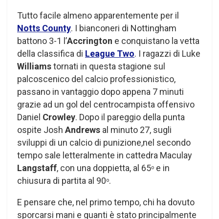
Tutto facile almeno apparentemente per il
Notts County
. I bianconeri di Nottingham
battono 3-1 l’
Accrington
e conquistano la vetta
della classifica di
League Two
. I ragazzi di Luke
Williams
tornati in questa stagione sul
palcoscenico del calcio professionistico,
passano in vantaggio dopo appena 7 minuti
grazie ad un gol del centrocampista offensivo
Daniel
Crowley
. Dopo il pareggio della punta
ospite Josh
Andrews
al minuto 27, sugli
sviluppi di un calcio di punizione,nel secondo
tempo sale letteralmente in cattedra Maculay
Langstaff
, con una doppietta, al 65
e in
o
chiusura di partita al 90
.
o
E pensare che, nel primo tempo, chi ha dovuto
sporcarsi mani e guanti è stato principalmente