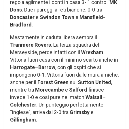
regola agilmente i conti in casa 3- 1 contro l’
MK
Dons
. Due i pareggi a reti bianche. 0-0 tra
Doncaster
e
Swindon Town
e
Mansfield-
Bradford
.
Mestamente in caduta libera sembra il
Tranmere Rovers
. La terza squadra del
Merseyside, perde infatti con il
Wrexham
.
Vittoria fuori casa con il minimo scarto anche in
Harrogate
–
Barrow
, con gli ospiti che si
impongono 0-1. Vittoria fuori dalle mura amiche,
anche per il
Forest Green
sul
Sutton United
,
mentre tra
Morecambe
e
Salford
finisce
invece 1-0 e cosi pure nel match
Walsall
–
Colchester
. Un punteggio perfettamente
“inglese”, arriva dal 2-0 tra
Grimsby
e
Gillingham
.