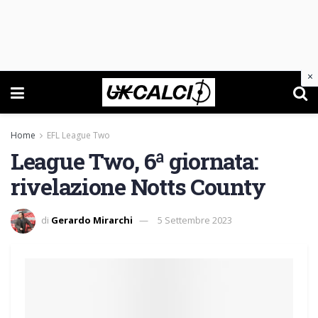
×
Home
EFL League Two
League Two, 6ª giornata:
rivelazione Notts County
di
Gerardo Mirarchi
5 Settembre 2023