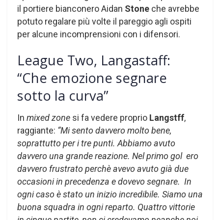
il portiere bianconero Aidan
Stone
che avrebbe
potuto regalare più volte il pareggio agli ospiti
per alcune incomprensioni con i difensori.
League Two, Langastaff:
“Che emozione segnare
sotto la curva”
In
mixed zone
si fa vedere proprio
Langstff
,
raggiante:
“Mi sento davvero molto bene,
soprattutto per i tre punti. Abbiamo avuto
davvero una grande reazione. Nel primo gol ero
davvero frustrato perchè avevo avuto già due
occasioni in precedenza e dovevo segnare. In
ogni caso è stato un inizio incredibile. Siamo una
buona squadra in ogni reparto. Quattro vittorie
in cinque partite, non ci credevamo neanche noi.