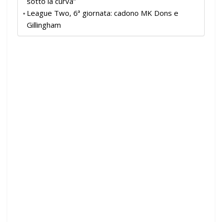
sotto la curva”
League Two, 6ª giornata: cadono MK Dons e
Gillingham