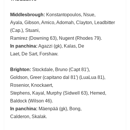
Middlesbrough:
Konstantopoulos, Nsue,
Ayala, Gibson, Amico, Adomah, Clayton, Leadbitter
(Cap.), Stuani,
Ramirez (Downing 63), Nugent (Rhodes 79).
In panchina:
Agazzi (gk), Kalas, De
Laet, De Sart, Forshaw.
Brighton:
Stockdale, Bruno (Capt 81′),
Goldson, Greer (capitano dal 81′) (LuaLua 81),
Rosenior, Knockaert,
Stephens, Kayal, Murphy (Sidwell 63), Hemed,
Baldock (Wilson 46).
In panchina:
Mäenpää (gk), Bong,
Calderon, Skalak.