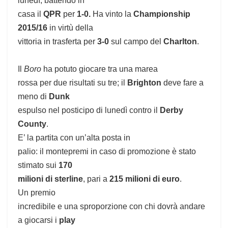
lunedì, battendo in
casa il
QPR
per
1-0.
Ha vinto la
Championship
2015/16
in virtù della
vittoria in trasferta per
3-0
sul campo del
Charlton
.
Il
Boro
ha potuto giocare tra una marea
rossa per due risultati su tre; il
Brighton
deve fare a
meno di
Dunk
espulso nel posticipo di lunedì contro il
Derby
County
.
E’ la partita con un’alta posta in
palio: il montepremi in caso di promozione è stato
stimato sui
170
milioni di sterline
, pari a
215 milioni di euro
.
Un premio
incredibile e una sproporzione con chi dovrà andare
a giocarsi i
play