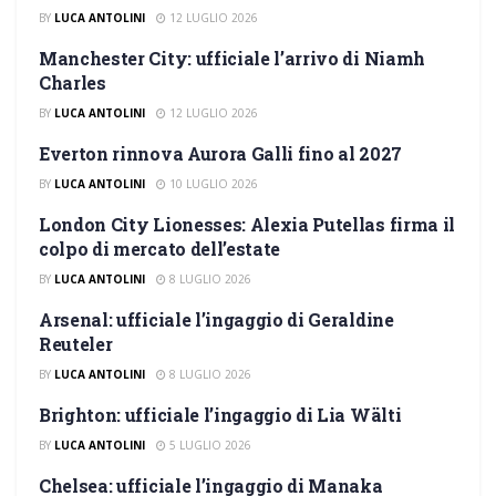
BY
LUCA ANTOLINI
12 LUGLIO 2026
Manchester City: ufficiale l’arrivo di Niamh
CALCIO FEMMINILE
Charles
BY
LUCA ANTOLINI
12 LUGLIO 2026
Everton rinnova Aurora Galli fino al 2027
CALCIO FEMMINILE
BY
LUCA ANTOLINI
10 LUGLIO 2026
London City Lionesses: Alexia Putellas firma il
CALCIO FEMMINILE
colpo di mercato dell’estate
BY
LUCA ANTOLINI
8 LUGLIO 2026
Arsenal: ufficiale l’ingaggio di Geraldine
CALCIO FEMMINILE
Reuteler
BY
LUCA ANTOLINI
8 LUGLIO 2026
Brighton: ufficiale l’ingaggio di Lia Wälti
CALCIO FEMMINILE
BY
LUCA ANTOLINI
5 LUGLIO 2026
Chelsea: ufficiale l’ingaggio di Manaka
CALCIO FEMMINILE