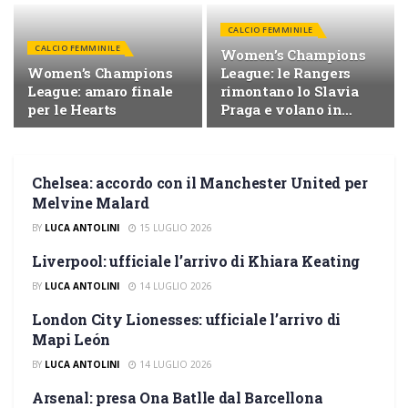
CALCIO FEMMINILE
CALCIO FEMMINILE
Women’s Champions
Women’s Champions
League: le Rangers
League: amaro finale
rimontano lo Slavia
per le Hearts
Praga e volano in
finale
Chelsea: accordo con il Manchester United per
CALCIO FEMMINILE
Melvine Malard
BY
LUCA ANTOLINI
15 LUGLIO 2026
Liverpool: ufficiale l’arrivo di Khiara Keating
CALCIO FEMMINILE
BY
LUCA ANTOLINI
14 LUGLIO 2026
London City Lionesses: ufficiale l’arrivo di
CALCIO FEMMINILE
Mapi León
BY
LUCA ANTOLINI
14 LUGLIO 2026
Arsenal: presa Ona Batlle dal Barcellona
CALCIO FEMMINILE