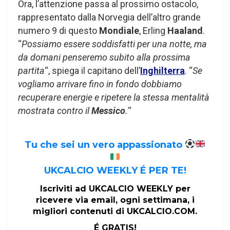
Ora, l’attenzione passa al prossimo ostacolo,
rappresentato dalla Norvegia dell’altro grande
numero 9 di questo
Mondiale
, Erling
Haaland
.
“
Possiamo essere soddisfatti per una notte, ma
da domani penseremo subito alla prossima
partita
“, spiega il capitano dell’
Inghilterra
. “
Se
vogliamo arrivare fino in fondo dobbiamo
recuperare energie e ripetere la stessa mentalità
mostrata contro il
Messico
.
“
Tu che sei un vero appassionato
UKCALCIO WEEKLY É PER TE!
Iscriviti ad UKCALCIO WEEKLY per
ricevere via email, ogni settimana, i
migliori contenuti di UKCALCIO.COM.
É GRATIS!