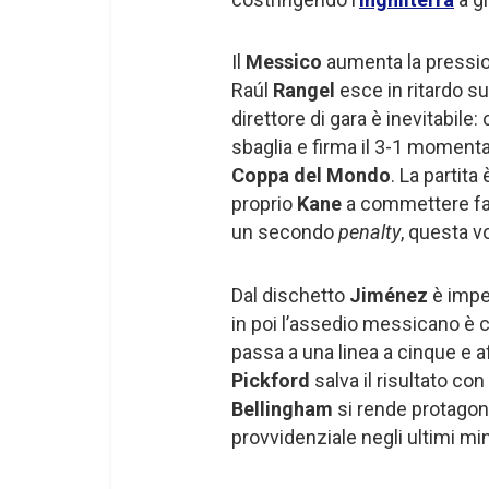
Il
Messico
aumenta la pression
Raúl
Rangel
esce in ritardo s
direttore di gara è inevitabile: 
sbaglia e firma il 3-1 momenta
Coppa del Mondo
. La partita
proprio
Kane
a commettere fal
un secondo
penalty
, questa v
Dal dischetto
Jiménez
è impec
in poi l’assedio messicano è 
passa a una linea a cinque e a
Pickford
salva il risultato c
Bellingham
si rende protagon
provvidenziale negli ultimi min