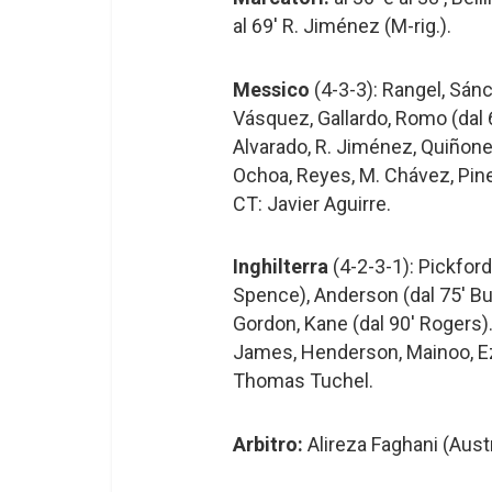
al 69′ R. Jiménez (M-rig.).
Messico
(4-3-3): Rangel, Sánc
Vásquez, Gallardo, Romo (dal 6
Alvarado, R. Jiménez, Quiñone
Ochoa, Reyes, M. Chávez, Pine
CT: Javier Aguirre.
Inghilterra
(4-2-3-1): Pickford
Spence), Anderson (dal 75′ Bur
Gordon, Kane (dal 90′ Rogers)
James, Henderson, Mainoo, Ez
Thomas Tuchel.
Arbitro:
Alireza Faghani (Austr