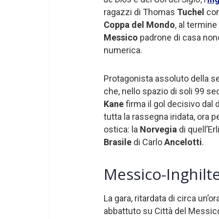
ragazzi di Thomas
Tuchel
con
Coppa del Mondo
, al termin
Messico
padrone di casa nonos
numerica.
Protagonista assoluto della s
che, nello spazio di soli 99 sec
Kane
firma il gol decisivo dal 
tutta la rassegna iridata, ora pe
ostica: la
Norvegia
di quell’Er
Brasile
di Carlo
Ancelotti
.
Messico-Inghilte
La gara, ritardata di circa un’
abbattuto su Città del Messico,