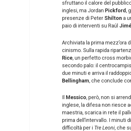
sfruttano il calore del pubblic
inglesi, ma Jordan
Pickford
, 
presenze di Peter
Shilton
a u
paio di interventi su Raúl
Jim
Archiviata la prima mezz’ora di
cinismo. Sulla rapida riparten
Rice
, un perfetto cross morb
secondo palo: il centrocampist
due minuti e arriva il raddoppi
Bellingham
, che conclude con
Il
Messico
, però, non si arren
inglese, la difesa non riesce a
maestria, scarica in rete il p
prima dell’intervallo. I minuti
difficoltà per i
Tre Leoni
, che s