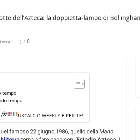
 notte dell'Azteca: la doppietta-lampo di Bellingh
0
terra
mo tempo
condo tempo
o
UKCALCIO WEEKLY É PER TE!
 quel famoso 22 giugno 1986, quello della
Mano
hilterra
torna a fare pace con l’
Estadio Azteca
. I