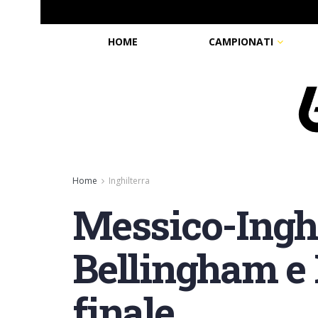
HOME
CAMPIONATI
Home
Inghilterra
Messico-Inghil
Bellingham e 
finale