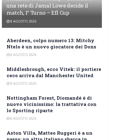
una rete di Jamal Lowe decide il
match, 1° Turno – Efl Cup
8 AGOSTO 2026
Aberdeen, colpo numero 13: Mitchy
Ntelo è un nuovo giocatore dei Dons
8 AGOSTO 2026
Middlesbrough, ecco Vitek: il portiere
ceco arriva dal Manchester United
8 AGOSTO 2026
Nottingham Forest, Diomandé è di
nuovo vicinissimo: la trattativa con
lo Sporting riparte
8 AGOSTO 2026
Aston Villa, Matteo Ruggeri è a un
passo: un altro italiano sbarca in