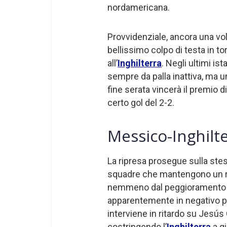
nordamericana.
Provvidenziale, ancora una vol
bellissimo colpo di testa in t
all’
Inghilterra
. Negli ultimi is
sempre da palla inattiva, ma u
fine serata vincerà il premio d
certo gol del 2-2.
Messico-Inghilt
La ripresa prosegue sulla stes
squadre che mantengono un ri
nemmeno dal peggioramento de
apparentemente in negativo p
interviene in ritardo su Jesús
costringendo l’
Inghilterra
a gi