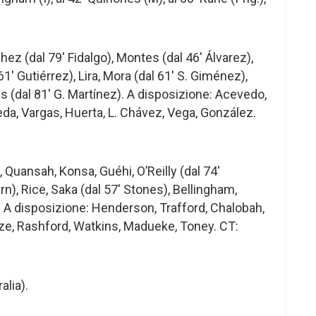
hez (dal 79′ Fidalgo), Montes (dal 46′ Álvarez),
1′ Gutiérrez), Lira, Mora (dal 61′ S. Giménez),
s (dal 81′ G. Martínez). A disposizione: Acevedo,
da, Vargas, Huerta, L. Chávez, Vega, González.
, Quansah, Konsa, Guéhi, O’Reilly (dal 74′
n), Rice, Saka (dal 57′ Stones), Bellingham,
. A disposizione: Henderson, Trafford, Chalobah,
e, Rashford, Watkins, Madueke, Toney. CT:
alia).