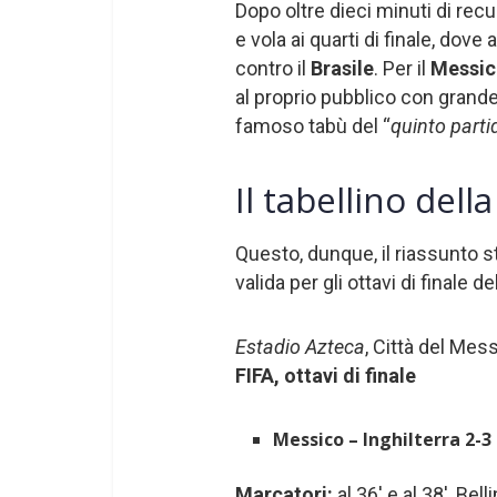
Dopo oltre dieci minuti di recupe
e vola ai quarti di finale, dove 
contro il
Brasile
. Per il
Messi
al proprio pubblico con grande
famoso tabù del “
quinto parti
Il tabellino dell
Questo, dunque, il riassunto st
valida per gli ottavi di finale de
Estadio Azteca
, Città del Me
FIFA, ottavi di finale
Messico – Inghilterra 2-3
Marcatori:
al 36′ e al 38′, Bell