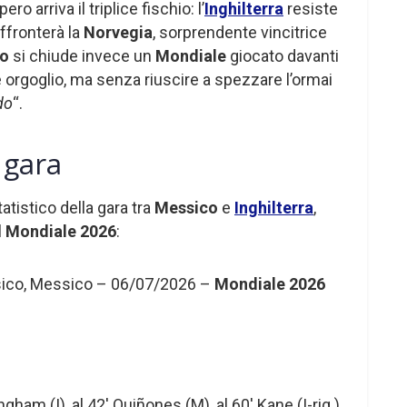
ro arriva il triplice fischio: l’
Inghilterra
resiste
affronterà la
Norvegia
, sorprendente vincitrice
co
si chiude invece un
Mondiale
giocato davanti
 orgoglio, ma senza riuscire a spezzare l’ormai
do
“.
a gara
atistico della gara tra
Messico
e
Inghilterra
,
l
Mondiale 2026
:
ssico, Messico – 06/07/2026 –
Mondiale 2026
ingham (I), al 42′ Quiñones (M), al 60′ Kane (I-rig.),