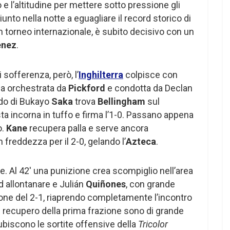
o e l’altitudine per mettere sotto pressione gli
giunto nella notte a eguagliare il record storico di
n torneo internazionale, è subito decisivo con un
énez
.
 sofferenza, però, l’
Inghilterra
colpisce con
za orchestrata da
Pickford
e condotta da Declan
ido di Bukayo
Saka
trova
Bellingham
sul
a incorna in tuffo e firma l’1-0. Passano appena
o.
Kane
recupera palla e serve ancora
 freddezza per il 2-0, gelando l’
Azteca
.
de. Al 42′ una punizione crea scompiglio nell’area
d allontanare e Julián
Quiñones
, con grande
allone del 2-1, riaprendo completamente l’incontro
 di recupero della prima frazione sono di grande
ubiscono le sortite offensive della
Tricolor