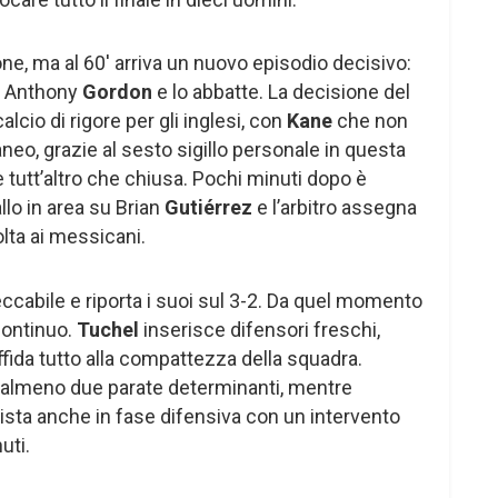
e, ma al 60′ arriva un nuovo episodio decisivo:
u Anthony
Gordon
e lo abbatte. La decisione del
calcio di rigore per gli inglesi, con
Kane
che non
neo, grazie al sesto sigillo personale in questa
 è tutt’altro che chiusa. Pochi minuti dopo è
lo in area su Brian
Gutiérrez
e l’arbitro assegna
olta ai messicani.
cabile e riporta i suoi sul 3-2. Da quel momento
continuo.
Tuchel
inserisce difensori freschi,
ffida tutto alla compattezza della squadra.
on almeno due parate determinanti, mentre
ista anche in fase difensiva con un intervento
uti.