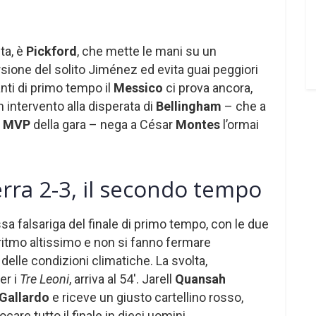
ta, è
Pickford
, che mette le mani su un
orsione del solito Jiménez ed evita guai peggiori
tanti di primo tempo il
Messico
ci prova ancora,
n intervento alla disperata di
Bellingham
– che a
i
MVP
della gara – nega a César
Montes
l’ormai
erra 2-3, il secondo tempo
sa falsariga del finale di primo tempo, con le due
tmo altissimo e non si fanno fermare
lle condizioni climatiche. La svolta,
er i
Tre Leoni
, arriva al 54′. Jarell
Quansah
Gallardo
e riceve un giusto cartellino rosso,
ocare tutto il finale in dieci uomini.