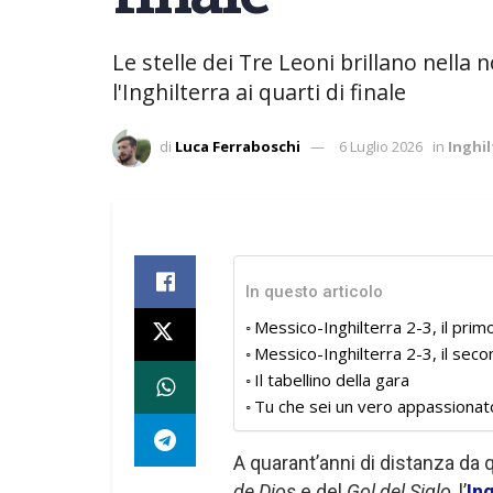
Le stelle dei Tre Leoni brillano nella
l'Inghilterra ai quarti di finale
di
Luca Ferraboschi
6 Luglio 2026
in
Inghil
In questo articolo
Messico-Inghilterra 2-3, il pri
Messico-Inghilterra 2-3, il se
Il tabellino della gara
Tu che sei un vero appassionat
A quarant’anni di distanza da
de Dios
e del
Gol del Siglo
, l’
Ing