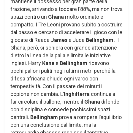
mantiene il possesso per gran parte della
frazione, arrivando a toccare l’88%, ma non trova
spazi contro un
Ghana
molto ordinato e
compatto. I Tre Leoni provano subito a costruire
dal basso e cercano di accelerare il gioco con le
giocate di Reece
James
e Jude
Bellingham.
Il
Ghana, però, si schiera con grande attenzione
dietro la linea della palla e limita le iniziative
inglesi. Harry
Kane
e
Bellingham
ricevono
pochi palloni puliti negli ultimi metri perché la
difesa africana chiude ogni varco con
tempestività. Con il passare dei minuti il
copione non cambia. L’
Inghilterra
continua a
far circolare il pallone, mentre il
Ghana
difende
con disciplina e concede pochissimi spazi
centrali.
Bellingham
prova a rompere l’equilibrio
con una conclusione dal limite, ma la
retroguardia ghanese respinge il tentativo.