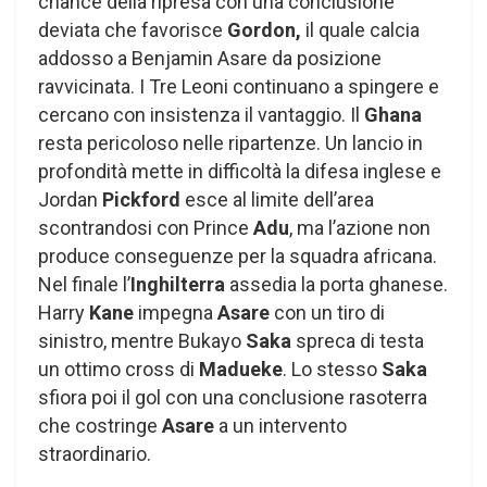
chance della ripresa con una conclusione
deviata che favorisce
Gordon,
il quale calcia
addosso a Benjamin Asare da posizione
ravvicinata. I Tre Leoni continuano a spingere e
cercano con insistenza il vantaggio. Il
Ghana
resta pericoloso nelle ripartenze. Un lancio in
profondità mette in difficoltà la difesa inglese e
Jordan
Pickford
esce al limite dell’area
scontrandosi con Prince
Adu
, ma l’azione non
produce conseguenze per la squadra africana.
Nel finale l’
Inghilterra
assedia la porta ghanese.
Harry
Kane
impegna
Asare
con un tiro di
sinistro, mentre Bukayo
Saka
spreca di testa
un ottimo cross di
Madueke
. Lo stesso
Saka
sfiora poi il gol con una conclusione rasoterra
che costringe
Asare
a un intervento
straordinario.