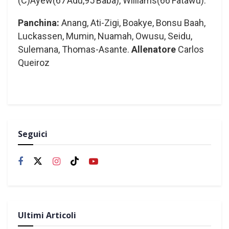
(C)Ayew(67’Adu,95’Baba), Williams(66’Fatawu).
Panchina:
Anang, Ati-Zigi, Boakye, Bonsu Baah,
Luckassen, Mumin, Nuamah, Owusu, Seidu,
Sulemana, Thomas-Asante.
Allenatore
Carlos
Queiroz
Seguici
Ultimi Articoli