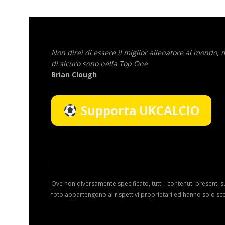
Non direi di essere il miglior allenatore al mondo,
di sicuro sono nella Top One
Brian Clough
Supporta UKCALCIO
Ove non diversamente specificato, tutti i contenuti presenti s
foto appartengono ai rispettivi proprietari ed hanno solo sc