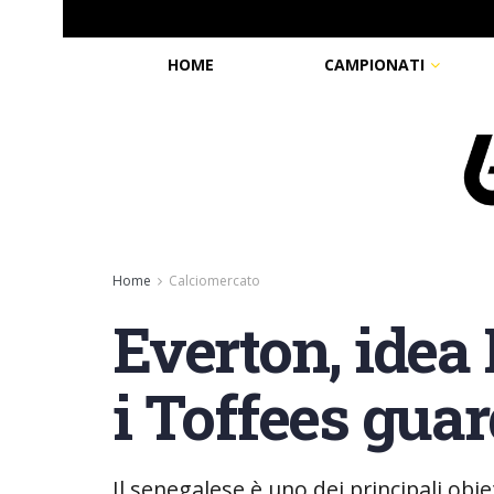
HOME
CAMPIONATI
Home
Calciomercato
Everton, idea
i Toffees guar
Il senegalese è uno dei principali obie