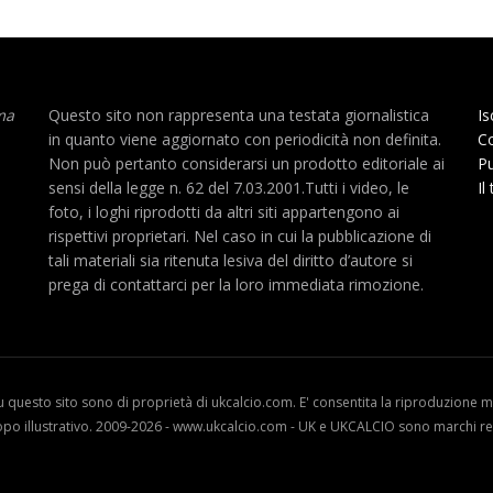
ma
Questo sito non rappresenta una testata giornalistica
Is
in quanto viene aggiornato con periodicità non definita.
Co
Non può pertanto considerarsi un prodotto editoriale ai
Pu
sensi della legge n. 62 del 7.03.2001.Tutti i video, le
Il
foto, i loghi riprodotti da altri siti appartengono ai
rispettivi proprietari. Nel caso in cui la pubblicazione di
tali materiali sia ritenuta lesiva del diritto d’autore si
prega di contattarci per la loro immediata rimozione.
u questo sito sono di proprietà di ukcalcio.com. E' consentita la riproduzione me
opo illustrativo. 2009-2026 - www.ukcalcio.com - UK e UKCALCIO sono marchi reg