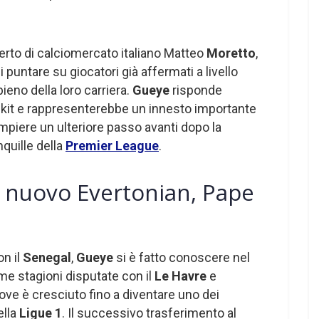
perto di calciomercato italiano Matteo
Moretto
,
 puntare su giocatori già affermati a livello
ieno della loro carriera.
Gueye
risponde
ikit e rappresenterebbe un innesto importante
piere un ulteriore passo avanti dopo la
nquille della
Premier League
.
le nuovo Evertonian, Pape
on il
Senegal
,
Gueye
si è fatto conoscere nel
ime stagioni disputate con il
Le Havre
e
dove è cresciuto fino a diventare uno dei
ella
Ligue 1
. Il successivo trasferimento al