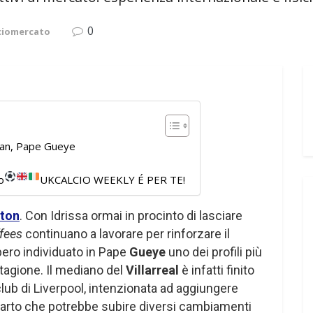
0
ciomercato
nian, Pape Gueye
o
UKCALCIO WEEKLY É PER TE!
rton
. Con Idrissa ormai in procinto di lasciare
fees
continuano a lavorare per rinforzare il
ero individuato in Pape
Gueye
uno dei profili più
tagione. Il mediano del
Villarreal
è infatti finito
club di Liverpool, intenzionata ad aggiungere
parto che potrebbe subire diversi cambiamenti