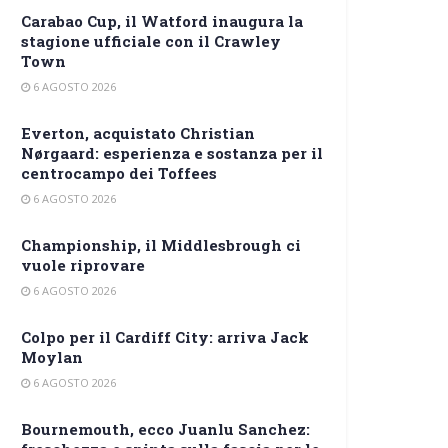
Carabao Cup, il Watford inaugura la
stagione ufficiale con il Crawley
Town
6 AGOSTO 2026
Everton, acquistato Christian
Nørgaard: esperienza e sostanza per il
centrocampo dei Toffees
6 AGOSTO 2026
Championship, il Middlesbrough ci
vuole riprovare
6 AGOSTO 2026
Colpo per il Cardiff City: arriva Jack
Moylan
6 AGOSTO 2026
Bournemouth, ecco Juanlu Sanchez: