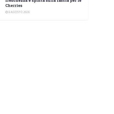
freschezza e spinta sulla fascia per le
Cherries
6 AGOSTO 2026