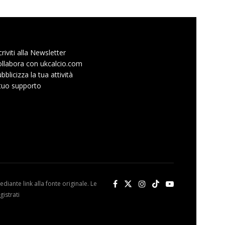
criviti alla Newsletter
llabora con ukcalcio.com
bblicizza la tua attività
 tuo supporto
diante link alla fonte originale. Le
istrati