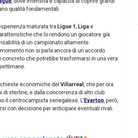
ague
, dove intensità e capacità di coprire grandi
no qualità fondamentali.
esperienza maturata tra
Ligue 1
,
Liga
e
aratteristiche che lo rendono un giocatore già
onsabilità di un campionato altamente
 momento non si parla ancora di un accordo
 concreto che potrebbe trasformarsi in una vera
settimane.
richieste economiche del
Villarreal
, che per ora
i di sterline, e dalla concorrenza di altri club
o il centrocampista senegalese. L’
Everton
, però,
 con decisione per anticipare eventuali rivali.