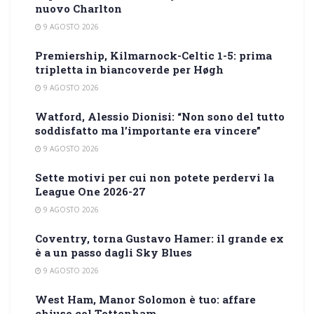
nuovo Charlton
9 AGOSTO 2026
Premiership, Kilmarnock-Celtic 1-5: prima
tripletta in biancoverde per Høgh
9 AGOSTO 2026
Watford, Alessio Dionisi: “Non sono del tutto
soddisfatto ma l’importante era vincere”
9 AGOSTO 2026
Sette motivi per cui non potete perdervi la
League One 2026-27
9 AGOSTO 2026
Coventry, torna Gustavo Hamer: il grande ex
è a un passo dagli Sky Blues
9 AGOSTO 2026
West Ham, Manor Solomon è tuo: affare
chiuso col Tottenham