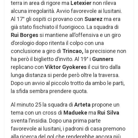
terra in area di rigore ma
Letexier
non rileva
alcuna irregolarità. Avvio favorevole ai lusitani.
Al 17° gli ospiti ci provano con
Suarez
ma era
già stato fischiato il fuorigioco. La squadra di
Rui Borges
si mantiene all’offensiva e un giro
d’orologio dopo ritenta il colpo con una
conclusione a giro di
Trincao,
la precisione non
ha però il biglietto d’invito. Al 19° i
Gunners
replicano con
Viktor Gyokeres
il cui tiro dalla
lunga distanza si perde però oltre la traversa.
Dopo un avvio al piccolo trotto da ambo le parti,
la sfida sembra prendere quota.
Al minuto 25 la squadra di
Arteta
propone un
tema con un cross di
Madueke
ma
Rui Silva
sventa l’insidia. Dopo una prima parte
favorevole ai lusitani, i padroni di casa premono
alla ricerca del gol che renderebbe ancora più