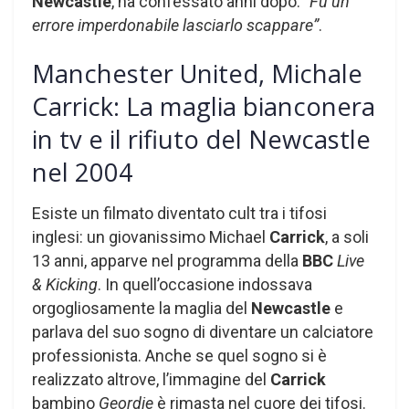
Newcastle
, ha confessato anni dopo:
“Fu un
errore imperdonabile lasciarlo scappare”
.
Manchester United, Michale
Carrick: La maglia bianconera
in tv e il rifiuto del Newcastle
nel 2004
Esiste un filmato diventato cult tra i tifosi
inglesi: un giovanissimo Michael
Carrick
, a soli
13 anni, apparve nel programma della
BBC
Live
& Kicking
. In quell’occasione indossava
orgogliosamente la maglia del
Newcastle
e
parlava del suo sogno di diventare un calciatore
professionista. Anche se quel sogno si è
realizzato altrove, l’immagine del
Carrick
bambino
Geordie
è rimasta nel cuore dei tifosi.